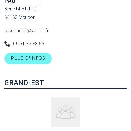
PAU
René BERTHELOT
64160 Maucor
reberthelot@yahoo.fr
06 51 73 38 66
PLUS D'INFOS
GRAND-EST