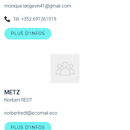
monique.langevin41@gmail.com
Tél. +352 691261019
PLUS D'INFOS
METZ
Norbert REDT
norbertredt@ecomail.eco
PLUS D'INFOS