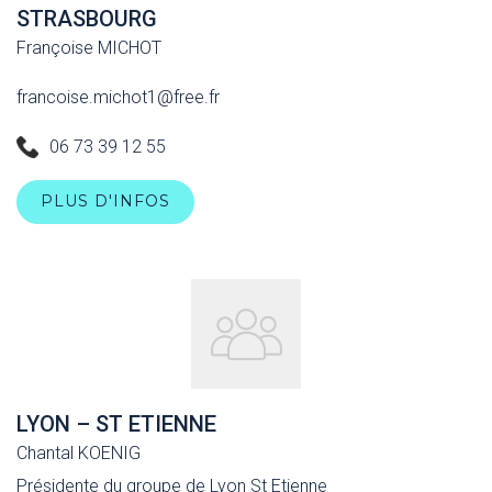
STRASBOURG
Françoise MICHOT
francoise.michot1@free.fr
06 73 39 12 55
PLUS D'INFOS
LYON – ST ETIENNE
Chantal KOENIG
Présidente du groupe de Lyon St Etienne