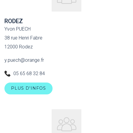
RODEZ
Yvon PUECH
38 rue Henri Fabre
12000 Rodez
y.puech@orange.fr
05 65 68 32 84
PLUS D'INFOS