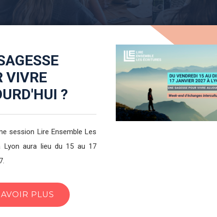
EXION ESTIVALE
arc Henry-Baudot sur l'IA
RE