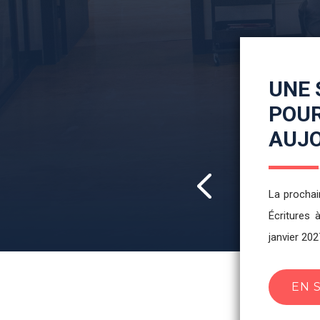
RÉFL
Forum de M
À LI