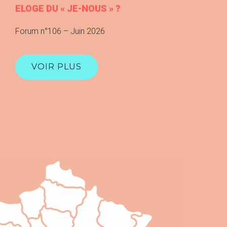
ELOGE DU « JE-NOUS » ?
Forum n°106 – Juin 2026
VOIR PLUS