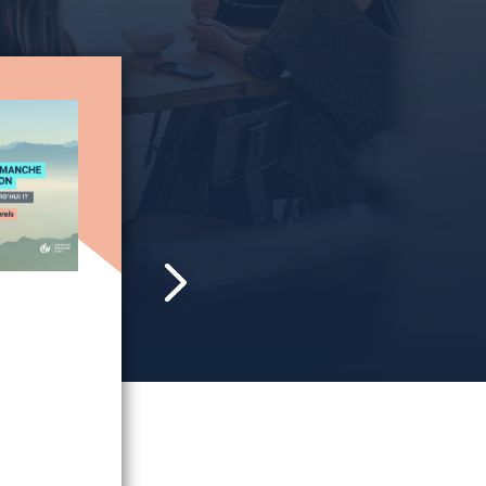
REVOIR LA RENCONT
AVEC CLAIRE HÉDON
La Défenseure des droits était l'invitée d
débat organisée par plusieurs associations
autour de son ouvrage La République des dro
VOIR LA VIDÉO