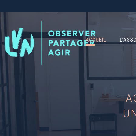
ACCUEIL
L’ASS
A
U