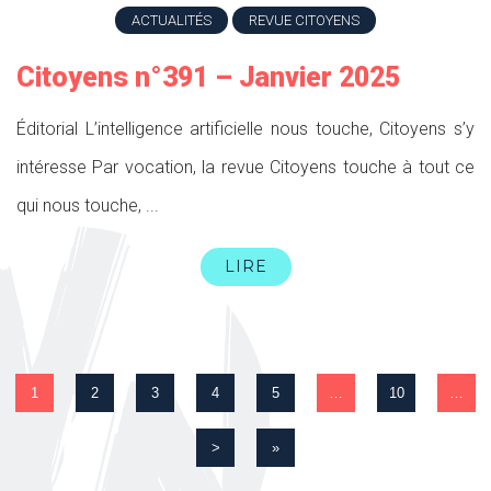
ACTUALITÉS
REVUE CITOYENS
Citoyens n°391 – Janvier 2025
Éditorial L’intelligence artificielle nous touche, Citoyens s’y
intéresse Par vocation, la revue Citoyens touche à tout ce
qui nous touche, ...
LIRE
1
2
3
4
5
…
10
…
>
»