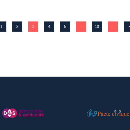
1
2
3
4
5
…
10
…
>