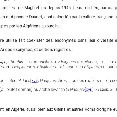
milliers de Maghrébins depuis 1945. Leurs clichés, parfois posit
s et Alphonse Daudet, sont colportés par la culture française s
upes par les Algériens aujourd’hui.
re utilisé fait coexister des endonymes dans leur diversité 
u’à des exonymes, et de trois registres :
» (بوهيمي
bouhimi
), «
romanichels », «
tsigane
s », «
gitans
», …ou leur 
sé » en «
ledjyatène
», «
hajitane
». «
Gitan
o
» en «
Djitano
» et surt
upes :
Beni ‘Addes
[xvii]
,
Hadjerès
, ‘
Amr
, … ou des métiers que la soc
i (ou plutôt domari) ou arabe levantin («
Naouar
»
[xviii]
, «
Halebi
» …)
ent, en Algérie, aussi bien aux Gitans et autres Roms d’origine