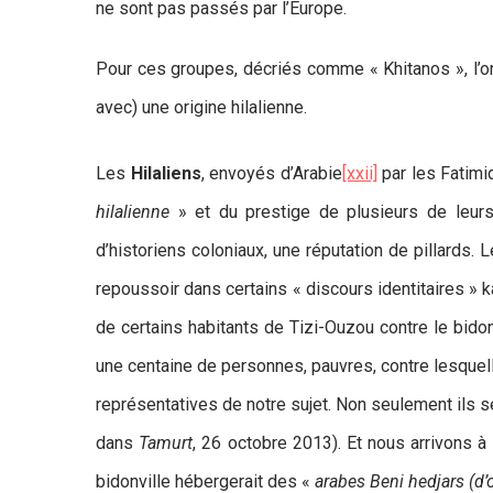
ne sont pas passés par l’Europe.
Pour ces groupes, décriés comme « Khitanos », l’o
avec) une origine hilalienne.
Les
Hilaliens
, envoyés d’Arabie
[xxii]
par les Fatimi
hilalienne
» et du prestige de plusieurs de leurs
d’historiens coloniaux, une réputation de pillards
repoussoir dans certains « discours identitaires » ka
de certains habitants de Tizi-Ouzou contre le bidon
une centaine de personnes, pauvres, contre lesquell
représentatives de notre sujet. Non seulement ils s
dans
Tamurt
, 26 octobre 2013). Et nous arrivons à 
bidonville hébergerait des «
arabes Beni hedjars (d’o