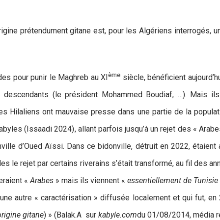
rigine prétendument gitane est, pour les Algériens interrogés, 
ème
des pour punir le Maghreb au XI
siècle, bénéficient aujourd’h
 descendants (le président Mohammed Boudiaf, …). Mais ils 
. Les Hilaliens ont mauvaise presse dans une partie de la popul
byles (Issaadi 2024), allant parfois jusqu’à un rejet des « Arabes
ville d’Oued Aïssi. Dans ce bidonville, détruit en 2022, étaient
es le rejet par certains riverains s’était transformé, au fil des
eraient «
Arabes
» mais ils viennent «
essentiellement de Tunisie e
une autre « caractérisation » diffusée localement et qui fut, en
rigine gitane
) » (Balak.A sur
kabyle.com
du 01/08/2014, média ré