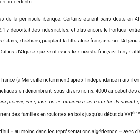
les précédents.
us de la péninsule ibérique. Certains étaient sans doute en A
1 y déportait des indésirables, et plus encore le Portugal entre
Gitans, chrétiens, peuplent la littérature française sur l’Algérie
Gitans d’Algérie que sont issus le cinéaste français Tony Gatli
ance (à Marseille notamment) après l’indépendance mais il en est
ngéliques en dénombrent, sous divers noms, 4000 au début des 
e précise, car quand on commence à les compter, ils savent qu’
ème
ent des familles en roulottes en bois jusqu’au début du XXI
rd’hui – au moins dans les représentations algériennes – avec d