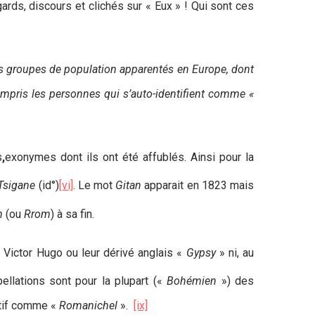
gards, discours et clichés sur « Eux » ! Qui sont ces
les groupes de population apparentés en Europe, dont
ompris les personnes qui s’auto-identifient comme «
s
,
exonymes dont ils ont été affublés. Ainsi pour la
Tsigane
(id°)
[vi]
. Le mot
Gitan
apparait en 1823 mais
m
(ou
Rrom
) à sa fin.
 Victor Hugo ou leur dérivé anglais «
Gypsy
» ni, au
ellations sont pour la plupart («
Bohémien
») des
tif comme «
Romanichel
».
[ix]