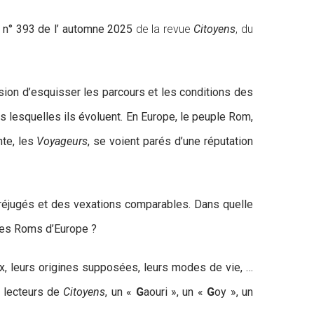
e
n° 393 de l’
automne
2025
de la revue
Citoyens
, du
sion d’esquisser les parcours et les conditions des
 lesquelles ils évoluent. En Europe, le peuple Rom,
nte, les
Voyageurs
, se voient parés d’une réputation
préjugés et des vexations comparables. Dans quelle
les Roms d’Europe ?
, leurs origines supposées, leurs modes de vie, …
s lecteurs de
Citoyens
, un «
G
aouri », un «
G
oy », un