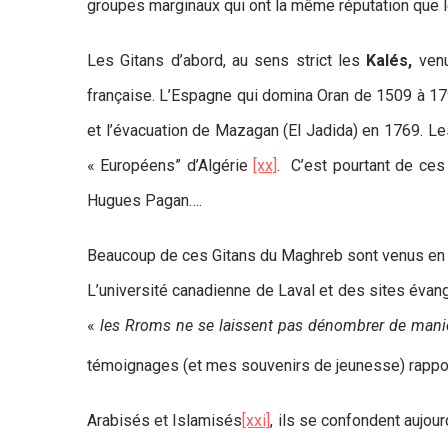
groupes marginaux qui ont la même réputation que 
Les Gitans d’abord, au sens strict les
Kalés,
ven
française. L’Espagne qui domina Oran de 1509 à 179
et l’évacuation de Mazagan (El Jadida) en 1769. Les 
« Européens” d’Algérie
[xx]
. C’est pourtant de ces 
Hugues Pagan….
Beaucoup de ces Gitans du Maghreb sont venus en Fr
L’université canadienne de Laval et des sites éva
«
les Rroms ne se laissent pas dénombrer de manièr
témoignages (et mes souvenirs de jeunesse) rapport
Arabisés et Islamisés
[xxi]
, ils se confondent aujou