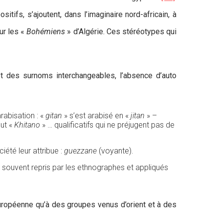
ifs, s’ajoutent, dans l’imaginaire nord-africain, à
ur les «
Bohémiens
» d’Algérie. Ces stéréotypes qui
et des surnoms interchangeables, l’absence d’auto
arabisation : «
g
itan
» s’est arabisé en «
jitan
» –
out «
Khitano
» … qualificatifs qui ne préjugent pas de
iété leur attribue :
guezzane
(voyante).
 souvent repris par les ethnographes et appliqués
 européenne qu’à des groupes venus d’orient et à des