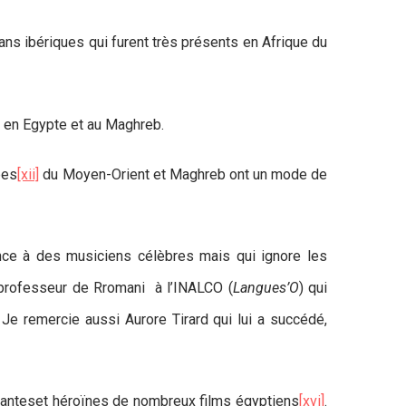
ans ibériques qui furent très présents en Afrique du
s, en Egypte et au Maghreb.
pes
[xii]
du Moyen-Orient et Maghreb ont un mode de
nce à des musiciens célèbres mais qui ignore les
 professeur de Rromani à l’INALCO (
Langues’O
) qui
Je remercie aussi Aurore Tirard qui lui a succédé,
ranteset héroïnes de nombreux films égyptiens
[xvi]
.