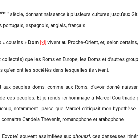
ème
V
siècle, donnant naissance à plusieurs cultures jusqu’aux Git
ortugais, espagnols, anglais, français.
rs « cousins »
Dom
[xi]
vivent au Proche-Orient, et, selon certain
 collectés) que les Roms en Europe, les Doms et d’autres grou
 qu’en ont les sociétés dans lesquelles ils vivent.
ait aux peuples doms, comme aux Roms, d’avoir donné naissa
s de ces peuples. Et je rends ici hommage à Marcel Courthiade
eaucoup, notamment parce que Marcel critiquait mon hypothèse. 
t connaitre Candela Thévenin, romanophone et arabophone.
 Egypte) souvent assimilées aux
ghouazi
, ces danseuses itiné