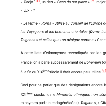
[iii]
[iv]
«
G
adjo “
, un des «
G
ens-du-sur-place
»
majori
« Eux » ?
«
Le terme « Roms » utilisé au Conseil de l’Europe d
les Voyageurs et les branches orientales (
Doms
, L
Tsiganes » et celles que l’on désigne comme « Gens
A cette liste d’ethnonymes revendiqués par les gro
France, on a parlé successivement de
Bohémien
(d
ème
[vii]
à la fin du XIX
siècle il était encore peu utilisé
Ceci pour ne parler que des désignations encore l
ème
XXI
siècle, les «
Minorités ethniques non séde
exonymes parfois endogénéisés («
Tsigane
», « Git