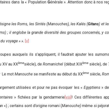
taires dans la « Population
G
énérale ». Attention donc à nos re
ésigne les Roms, les Sintés (Manouches), les Kalés (
Gitans
) et 
oms) ; il englobe la grande diversité des groupes concernés, y c
 du voyage » ».
[v]
upes auxquels ils s’appliquent, il faudrait ajouter les surnom
ème
ème
u XV au XX
siècle), de
Romanichel
(début XIX
siècle), de
.
ème
Le mot
Manouche
se manifeste au début du XX
siècle,
Ro
argement utilisées et pour ne pas évoquer les «
Egyptiens
» de
ntaires
» fichées par la gendarmerie
[viii]
! Ces différentes app
an ») ; certains sont d’origine romani (
Manouche)
même si péjora