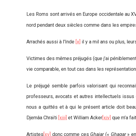
Les Roms sont arrivés en Europe occidentale au X
nord pendant deux siècles comme dans les empires p
Arrachés aussi à l’Inde
[x]
il y a mil ans ou plus, leu
Victimes des mêmes préjugés (que j’ai péniblement
vie comparable, en tout cas dans les représentations
Le préjugé semble parfois valorisant qui reconn
professeurs, avocats et autres intellectuels issu
nous a quittés et à qui le présent article doit b
Djemâa Chraïti
[xiii]
et William Acker
[xiv]
que m’a fai
Artistes
[xv]
donc comme ces
Ghajar
(«
Ghagar
» en