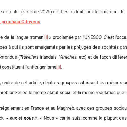
te complet (octobre 2025) dont est extrait l’article paru dans l
 prochain Citoyens
e de la langue rromani
[i]
» proclamée par l’UNESCO. C’est l’occa
upes à qui ils sont amalgamés par les préjugés des sociétés dans
onfondus (
Travellers
irlandais,
Yéniches,
etc) et de façon différe
 constituent l’antitsiganisme
[ii]
.
d, cadre de cet article, d’autres groupes subissent les mêmes 
b ont-elles le même statut social et la même réputation que 
inégalement en France et au Maghreb, avec ces groupes sociaux
 du «
eux et nous
». « Nous » car je suis, comme la plupart de