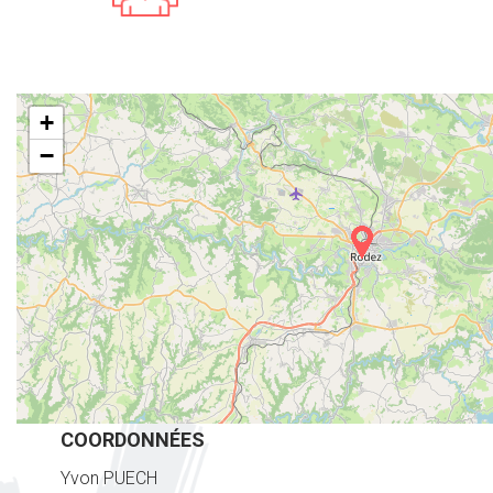
+
−
COORDONNÉES
Yvon PUECH