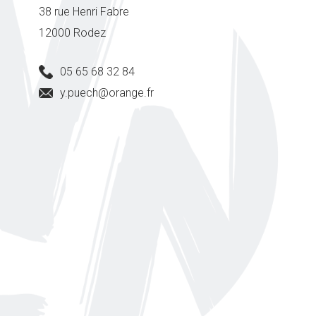
38 rue Henri Fabre
12000 Rodez
05 65 68 32 84
y.puech@orange.fr