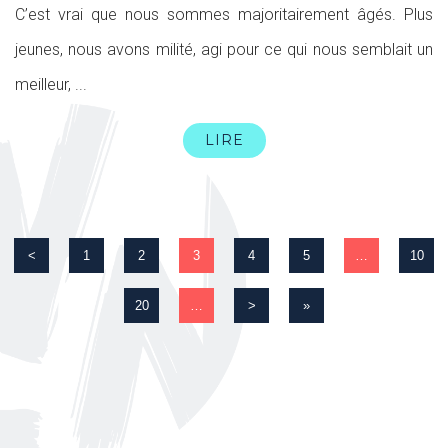
C’est vrai que nous sommes majoritairement âgés. Plus
jeunes, nous avons milité, agi pour ce qui nous semblait un
meilleur, ...
LIRE
<
1
2
3
4
5
…
10
20
…
>
»