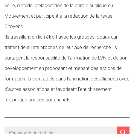
veille, d’étude, d’élaboration de la parole publique du
Mouvement et participent à la rédaction de la revue
Citoyens.
Ils travaillent en lien étroit avec les groupes locaux qui
traitent de sujets proches de leur axe de recherche.Ils
partagent la responsabilité de l’animation de LVN et de son
développement en proposant et menant des actions de
formation.Ils sont actifs dans l’animation des alliances avec
d’autres associations et favorisent l’enrichissement
réciproque par ces partenariats.
PUBLICATIONS DE L'ATELIER POLITIQUE
COMPRENDRE LES ÉVOLUTIONS DE LA SOCIÉTÉ
PUBLICATIONS DE L'ATELIER SOLIDARITÉ MIGRANTS
SOBRIÉTÉ ET DÉVELOPPEMENT DURABLE
PUBLICATIONS DE L'ATELIER SPIRITUALITÉ
PUBLICATIONS DE L'ATELIER PHILOSOPHIES DE LA
PERSONNE