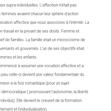
 supra-individuelles. L’affection n’était pas
 femmes avaient chacun leur sphère d’action
ation affective que nous associons à l’intimité. La
n travail en la privant de ses droits. Femme et
hef de famille». La famille était un microcosme de
uvernants et gouvernés. L’un de ses objectifs était
femmes et les enfants.
commencé à assumer une vocation affective et a
à peu celle-ci devient une valeur fondamentale du
ension à la fois romantique (pour un sujet
t démocratique ( promouvant l’autonomie, la liberté
dividus). Elle devient le creuset de la formation
ement et l’individualisation.