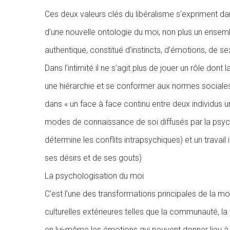
Ces deux valeurs clés du libéralisme s’expriment dans
d’une nouvelle ontologie du moi, non plus un ensemb
authentique, constitué d’instincts, d’émotions, de sex
Dans l’intimité il ne s’agit plus de jouer un rôle don
une hiérarchie et se conformer aux normes sociales. 
dans « un face à face continu entre deux individus
modes de connaissance de soi diffusés par la psycho
détermine les conflits intrapsychiques) et un travai
ses désirs et de ses gouts)
La psychologisation du moi
C’est l’une des transformations principales de la mo
culturelles extérieures telles que la communauté, la 
en lui-même les émotions qui peuvent donner lieu à 