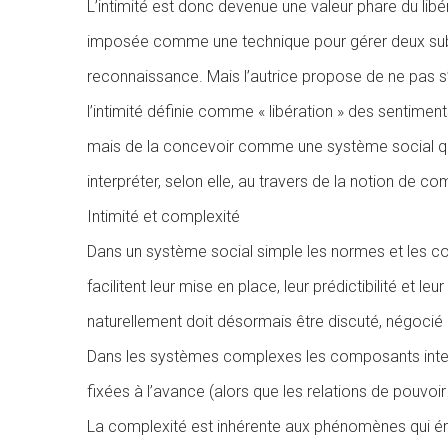
L’intimité est donc devenue une valeur phare du lib
imposée comme une technique pour gérer deux subje
reconnaissance. Mais l’autrice propose de ne pas s’
l’intimité définie comme « libération » des senti
mais de la concevoir comme une système social qui c
interpréter, selon elle, au travers de la notion de co
Intimité et complexité
Dans un système social simple les normes et les code
facilitent leur mise en place, leur prédictibilité et leu
naturellement doit désormais être discuté, négocié e
Dans les systèmes complexes les composants intera
fixées à l’avance (alors que les relations de pouvoir
La complexité est inhérente aux phénomènes qui ém