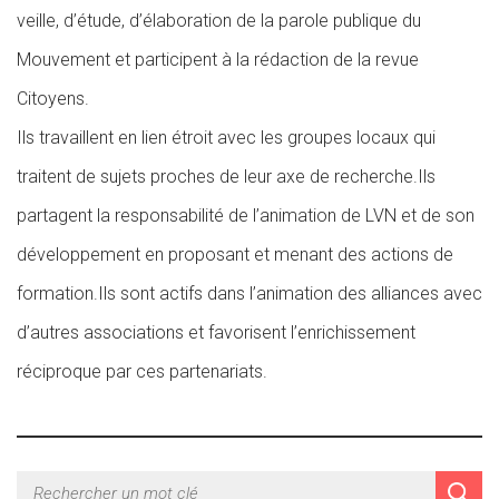
veille, d’étude, d’élaboration de la parole publique du
Mouvement et participent à la rédaction de la revue
Citoyens.
Ils travaillent en lien étroit avec les groupes locaux qui
traitent de sujets proches de leur axe de recherche.Ils
partagent la responsabilité de l’animation de LVN et de son
développement en proposant et menant des actions de
formation.Ils sont actifs dans l’animation des alliances avec
d’autres associations et favorisent l’enrichissement
réciproque par ces partenariats.
PUBLICATIONS DE L'ATELIER SOLIDARITÉ MIGRANTS
SOBRIÉTÉ ET DÉVELOPPEMENT DURABLE
PUBLICATIONS DE L'ATELIER SPIRITUALITÉ
PUBLICATIONS DE L'ATELIER PHILOSOPHIES DE LA
PUBLICATIONS DE L'ATELIER POLITIQUE
COMPRENDRE LES ÉVOLUTIONS DE LA SOCIÉTÉ
PERSONNE