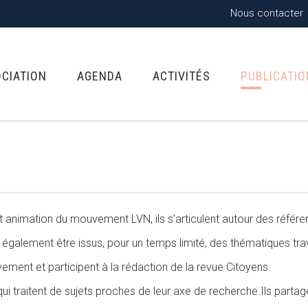
Nous contacter
OCIATION
AGENDA
ACTIVITÉS
PUBLICATI
et animation du mouvement LVN, ils s’articulent autour des référe
également être issus, pour un temps limité, des thématiques travai
ement et participent à la rédaction de la revue Citoyens.
x qui traitent de sujets proches de leur axe de recherche.Ils parta