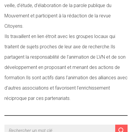
veille, d’étude, d’élaboration de la parole publique du
Mouvement et participent à la rédaction de la revue
Citoyens.
Ils travaillent en lien étroit avec les groupes locaux qui
traitent de sujets proches de leur axe de recherche.Ils
partagent la responsabilité de l’animation de LVN et de son
développement en proposant et menant des actions de
formation.Ils sont actifs dans l’animation des alliances avec
d’autres associations et favorisent l’enrichissement
réciproque par ces partenariats.
PUBLICATIONS DE L'ATELIER SOLIDARITÉ MIGRANTS
SOBRIÉTÉ ET DÉVELOPPEMENT DURABLE
PUBLICATIONS DE L'ATELIER SPIRITUALITÉ
PUBLICATIONS DE L'ATELIER PHILOSOPHIES DE LA
PUBLICATIONS DE L'ATELIER POLITIQUE
COMPRENDRE LES ÉVOLUTIONS DE LA SOCIÉTÉ
PERSONNE