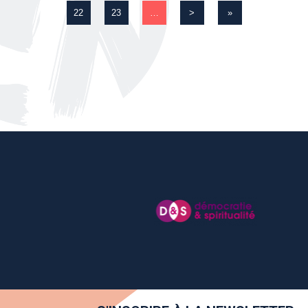
22
23
…
>
»