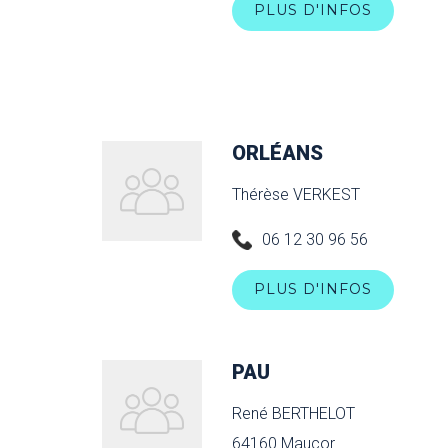
PLUS D'INFOS
ORLÉANS
Thérèse VERKEST
06 12 30 96 56
PLUS D'INFOS
PAU
René BERTHELOT
64160 Maucor