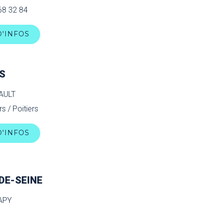
68 32 84
D'INFOS
S
MAULT
rs / Poitiers
D'INFOS
DE-SEINE
PAPY