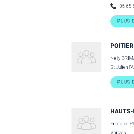
05 65 
PLUS 
POITIER
Nelly BRI
St Julien l’A
PLUS 
HAUTS-
François 
Vanves