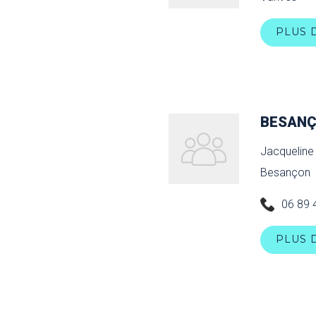
PLUS 
BESAN
Jacquelin
Besançon
06 89 
PLUS 