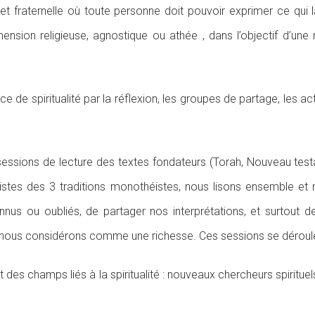
t fraternelle où toute personne doit pouvoir exprimer ce qui la
mension religieuse, agnostique ou athée , dans l’objectif d’une
de spiritualité par la réflexion, les groupes de partage, les acti
ssions de lecture des textes fondateurs (Torah, Nouveau test
listes des 3 traditions monothéistes, nous lisons ensemble e
nnus ou oubliés, de partager nos interprétations, et surtout
ue nous considérons comme une richesse. Ces sessions se déroul
es champs liés à la spiritualité : nouveaux chercheurs spirituels e