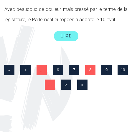
Avec beaucoup de douleur, mais pressé par le terme de la
législature, le Parlement européen a adopté le 10 avril ...
LIRE
«
<
…
6
7
8
9
10
…
>
»