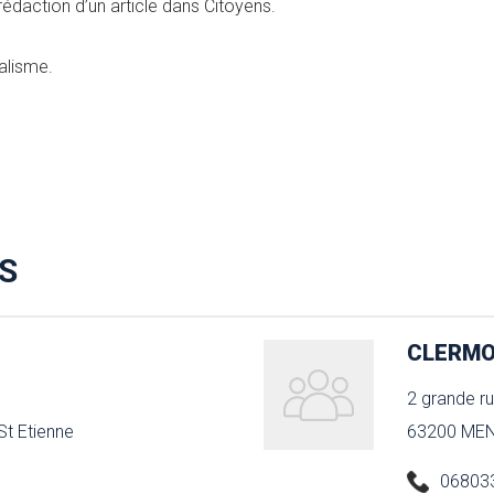
rédaction d’un article dans Citoyens.
alisme.
S
CLERMO
2 grande r
St Etienne
63200 ME
06803