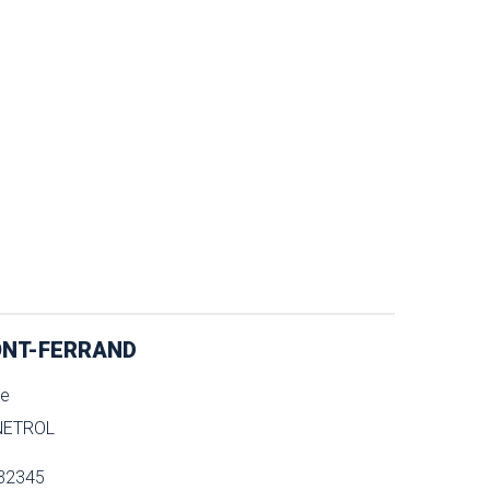
NT-FERRAND
ue
NETROL
32345