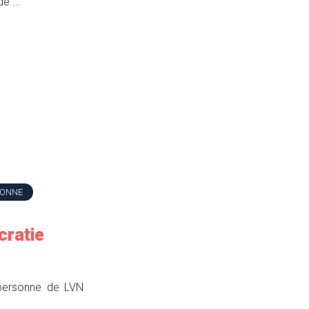
e ...
SONNE
cratie
a personne de LVN