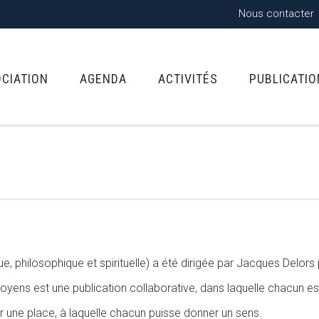
Nous contacter
OCIATION
AGENDA
ACTIVITÉS
PUBLICATI
ue, philosophique et spirituelle) a été dirigée par Jacques Delor
oyens est une publication collaborative, dans laquelle chacun est i
 une place, à laquelle chacun puisse donner un sens.