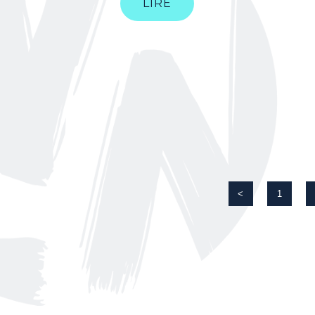
LIRE
<
1