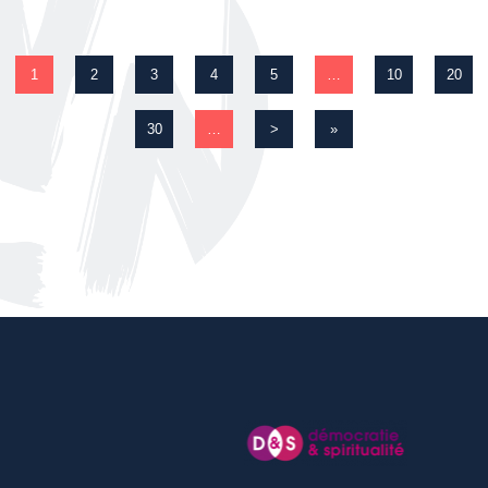
1
2
3
4
5
…
10
20
30
…
>
»