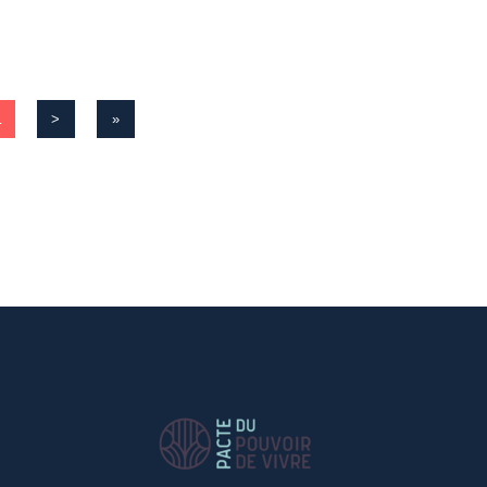
…
>
»