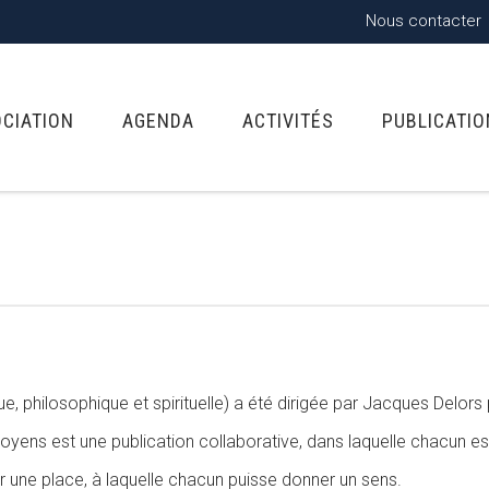
Nous contacter
OCIATION
AGENDA
ACTIVITÉS
PUBLICATI
ue, philosophique et spirituelle) a été dirigée par Jacques Delor
oyens est une publication collaborative, dans laquelle chacun est i
 une place, à laquelle chacun puisse donner un sens.