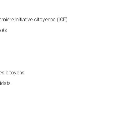
ière initiative citoyenne (ICE)
isés
es citoyens
idats