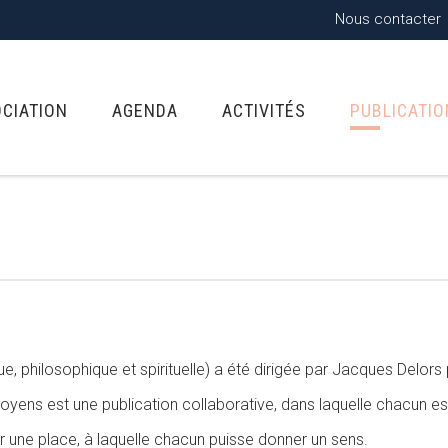
Nous contacter
OCIATION
AGENDA
ACTIVITÉS
PUBLICATI
ue, philosophique et spirituelle) a été dirigée par Jacques Delor
oyens est une publication collaborative, dans laquelle chacun est i
 une place, à laquelle chacun puisse donner un sens.