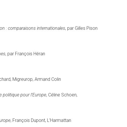
ion : comparaisons internationales
, par Gilles Pison
nes
, par François Héran
lochard, Migreurop, Armand Colin
e politique pour l’Europe
, Céline Schoen,
Europe
, François Dupont, L’Harmattan