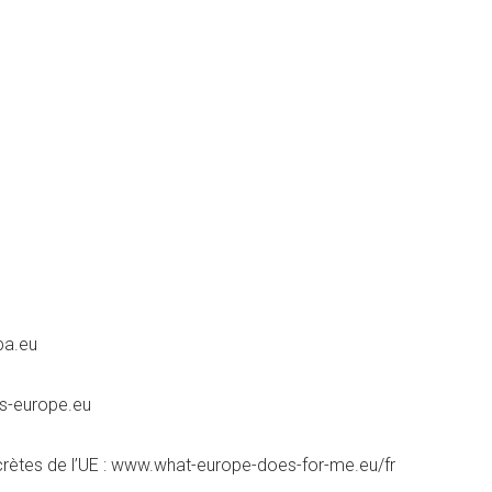
pa.eu
ons-europe.eu
concrètes de l’UE : www.what-europe-does-for-me.eu/fr