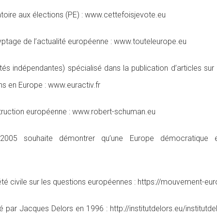
ratoire aux élections (PE) : www.cettefoisjevote.eu
yptage de l’actualité européenne : www.touteleurope.eu
 indépendantes) spécialisé dans la publication d’articles sur l
s en Europe : www.euractiv.fr
truction européenne : www.robert-schuman.eu
2005 souhaite démontrer qu’une Europe démocratique et
té civile sur les questions européennes : https://mouvement-eu
 par Jacques Delors en 1996 : http://institutdelors.eu/institutd