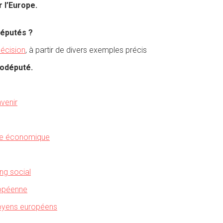
 l’Europe.
députés ?
décision
, à partir de divers exemples précis
rodéputé.
avenir
le économique
ng social
ropéenne
toyens européens