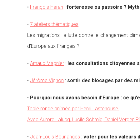
•
François Héran
:
forteresse ou passoire ? Mythe
•
7 ateliers thématiques
Les migrations, la lutte contre le changement clim
d’Europe aux Français ?
•
Arnaud Magnier
:
les consultations citoyennes s
•
Jérôme Vignon
:
sortir des blocages par des min
•
Pourquoi nous avons besoin d’Europe : ce qu’elle 
Table ronde animée par Henri Lastenouse.
Avec Aurore Lalucq, Lucile Schmid, Daniel Verger, P
•
Jean-Louis Bourlanges
:
voter pour les valeurs d