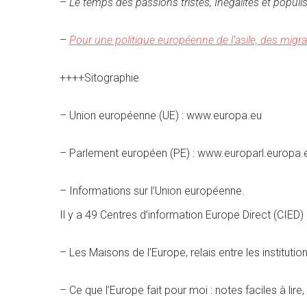
–
Le temps des passions tristes, Inégalités et popul
–
Pour une politique européenne de l’asile, des migrat
++++
Sitographie
– Union européenne (UE) : www.europa.eu
– Parlement européen (PE) : www.europarl.europa.
– Informations sur l’Union européenne.
Il y a 49 Centres d’information Europe Direct (CIED
– Les Maisons de l’Europe, relais entre les institut
– Ce que l’Europe fait pour moi : notes faciles à lir