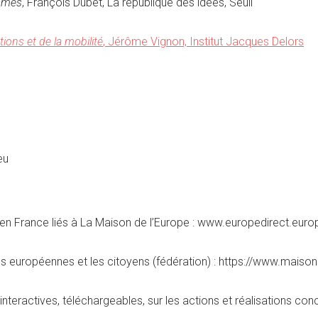
ismes
, François Dubet, La république des idées, Seuil
ions et de la mobilité
, Jérôme Vignon, Institut Jacques Delors
eu
) en France liés à La Maison de l’Europe : www.europedirect.euro
ions européennes et les citoyens (fédération) : https://www.mais
e, interactives, téléchargeables, sur les actions et réalisations 