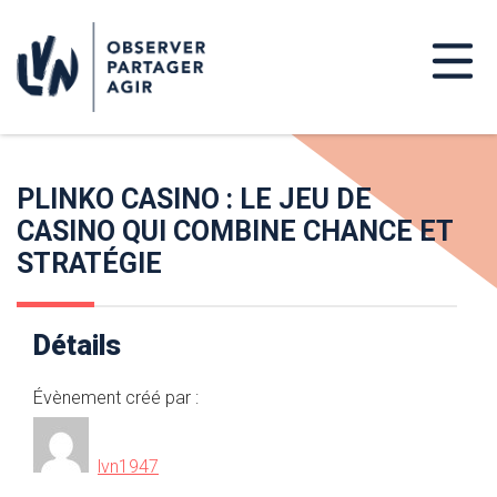
PLINKO CASINO : LE JEU DE
CASINO QUI COMBINE CHANCE ET
STRATÉGIE
Détails
Évènement créé par :
lvn1947