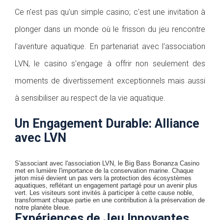
Ce n'est pas qu'un simple casino; c'est une invitation à
plonger dans un monde où le frisson du jeu rencontre
l'aventure aquatique. En partenariat avec l'association
LVN, le casino s'engage à offrir non seulement des
moments de divertissement exceptionnels mais aussi
à sensibiliser au respect de la vie aquatique.
Un Engagement Durable: Alliance
avec LVN
S'associant avec l'association LVN, le Big Bass Bonanza Casino
met en lumière l'importance de la conservation marine. Chaque
jeton misé devient un pas vers la protection des écosystèmes
aquatiques, reflétant un engagement partagé pour un avenir plus
vert. Les visiteurs sont invités à participer à cette cause noble,
transformant chaque partie en une contribution à la préservation de
notre planète bleue.
Expériences de Jeu Innovantes