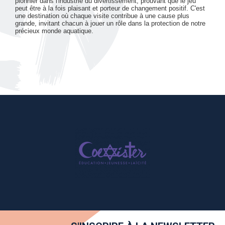
pionnier dans l'industrie du divertissement, prouvant que le jeu
peut être à la fois plaisant et porteur de changement positif. C'est
une destination où chaque visite contribue à une cause plus
grande, invitant chacun à jouer un rôle dans la protection de notre
précieux monde aquatique.