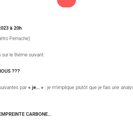
2023 à 20h
étro Perrache)
sur le thème suivant :
NOUS ???
suivantes par
« je… »
: je m’implique plutôt que je fais une analy
 EMPREINTE CARBONE…