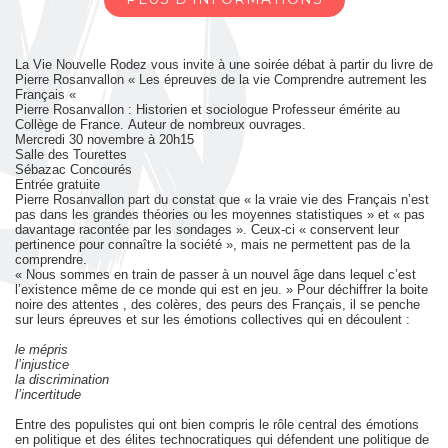
La Vie Nouvelle
Rodez
vous
invite
à une
soirée
débat
à partir du livre de
Pierre Rosanvallon
« Les épreuves de la vie
Comprendre autrement les
Français «
Pierre Rosanvallon :
Historien et sociologue
Professeur émérite
au
Collège de France.
Auteur de nombreux
ouvrages.
Mercredi 30 novembre à
20h15
Salle des Tourettes
Sébazac Concourés
Entrée gratuite
Pierre Rosanvallon part du constat que «
la vraie vie des Français
n’est
pas dans les grandes théories ou les moyennes statistiques
»
et «
pas
davantage racontée par les sondages
».
Ceux-ci
« conservent leur
pertinence pour connaître la société »,
mais ne permettent pas de la
comprendre.
«
Nous sommes en train de passer
à un nouvel âge dans lequel
c’est
l’existence même
de ce monde qui est en jeu. »
Pour déchiffrer la boite
noire des attentes , des colères, des peurs
des Français, il se penche
sur leurs épreuves et sur les émotions
collectives qui en découlent :
le mépris
l’injustice
la discrimination
l’incertitude
Entre des populistes qui ont bien compris le rôle central
des émotions
en politique et des élites technocratiques
qui défendent une politique de