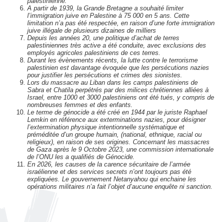
palestinienne.
A partir de 1939, la Grande Bretagne a souhaité limiter
l’immigration juive en Palestine à 75 000 en 5 ans. Cette
limitation n’a pas été respectée, en raison d’une forte immigration
juive illégale de plusieurs dizaines de milliers
Depuis les années 20, une politique d’achat de terres
palestiniennes très active a été conduite, avec exclusions des
employés agricoles palestiniens de ces terres.
Durant les évènements récents, la lutte contre le terrorisme
palestinien est davantage évoquée que les persécutions nazies
pour justifier les persécutions et crimes des sionistes.
Lors du massacre au Liban dans les camps palestiniens de
Sabra et Chatila perpétrés par des milices chrétiennes alliées à
Israel, entre 1000 et 3000 palestiniens ont été tués, y compris de
nombreuses femmes et des enfants.
Le terme de génocide a été créé en 1944 par le juriste Raphael
Lemkin en référence aux exterminations nazies, pour désigner
l’extermination physique intentionnelle systématique et
préméditée d’un groupe humain, (national, ethnique, racial ou
religieux), en raison de ses origines. Concernant les massacres
de Gaza après le 9 Octobre 2023, une commission internationale
de l’ONU les a qualifiés de Génocide.
En 2026, les causes de la carence sécuritaire de l’armée
israélienne et des services secrets n’ont toujours pas été
expliquées. Le gouvernement Netanyahou qui enchaine les
opérations militaires n’a fait l’objet d’aucune enquête ni sanction.