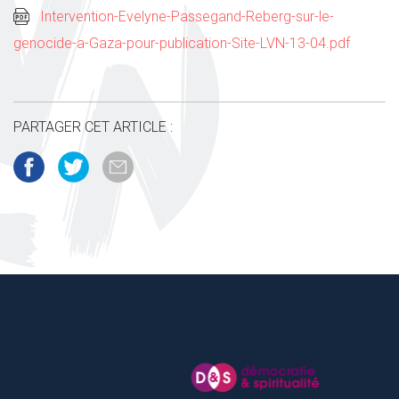
Intervention-Evelyne-Passegand-Reberg-sur-le-
genocide-a-Gaza-pour-publication-Site-LVN-13-04.pdf
PARTAGER CET ARTICLE :