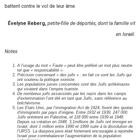
battent contre le vol de leur âme.
Évelyne Reberg,
petite-fille de déportés, dont la famille vit
en Israël.
Notes
A l’usage du mot « Faute » peut être préféré un mot plus neutre
tel que « responsabilité ».
Précision concernant « des juifs « : en fait ce sont les Juifs qui
ont soutenu la politique sioniste.
Les populations juives concernées sont des Juifs ashkénazes
qui vivaient dans l’empire tsariste.
De nombreux juifs assassinés par les nazis dans les camps
d’extermination l’ont été en tant que Juifs, sans référence au
bolchévisme.
Les Etats Unis, par l’immigration Act de 1924, fixent des quotas
d’immigrants par pays d’origine. Entre 1932 et 1939, 247 000
Juifs entrèrent en Palestine, et 118 000 entre 1939 et 1948.
Depuis sa création en 1948, 3,1millions de Juifs ont immigre en
Israel, dont 1 million entre 1990 et 1999 suite à la dissolution de
l’URSS. La diaspora juive était fortement encouragée à rejoindre
Israel pour contrebalancer l’augmentation de la population