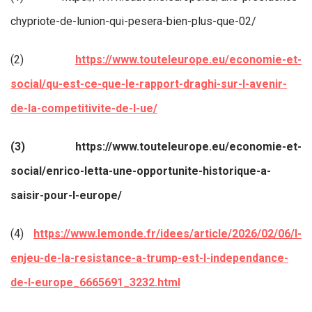
chypriote-de-lunion-qui-pesera-bien-plus-que-02/
(2)
https://www.touteleurope.eu/economie-et-
social/qu-est-ce-que-le-rapport-draghi-sur-l-avenir-
de-la-competitivite-de-l-ue/
(3) https://www.touteleurope.eu/economie-et-
social/enrico-letta-une-opportunite-historique-a-
saisir-pour-l-europe/
(4)
https://www.lemonde.fr/idees/article/2026/02/06/l-
enjeu-de-la-resistance-a-trump-est-l-independance-
de-l-europe_6665691_3232.html