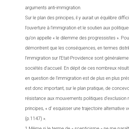
arguments anti-immigration.
Sur le plan des principes, il y aurait un équilibre diffi
l’ouverture à l’immigration et le soutien aux politiqu
qu’on appelle « le dilemme des progressistes ». Pou
démontrent que les conséquences, en termes distribu
l’immigration sur l’Etat-Providence sont généraleme
sociétés d’accueil. En dépit de ces nombreux résult
en question de l’immigration est de plus en plus prés
est donc important, sur le plan pratique, de concevo
résistance aux mouvements politiques d’exclusion m
principes, « d’ esquisser une trajectoire alternative
(p.1147) ».
1 Même si le terme de « scepticisme » ne me paraît 