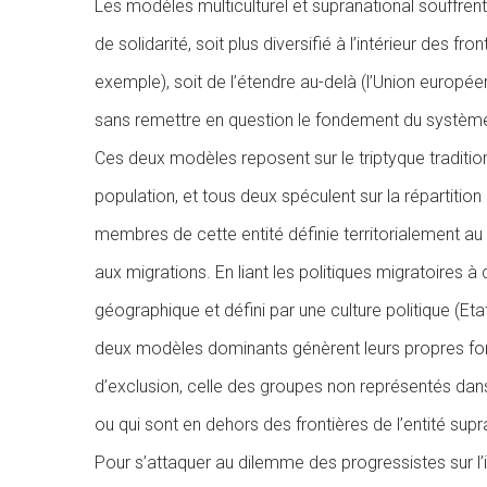
Les modèles multiculturel et supranational souffren
de solidarité, soit plus diversifié à l’intérieur des fr
exemple), soit de l’étendre au-delà (l’Union europée
sans remettre en question le fondement du systèm
Ces deux modèles reposent sur le triptyque traditionn
population, et tous deux spéculent sur la répartition
membres de cette entité définie territorialement au
aux migrations. En liant les politiques migratoires à c
géographique et défini par une culture politique (Et
deux modèles dominants génèrent leurs propres for
d’exclusion, celle des groupes non représentés dans 
ou qui sont en dehors des frontières de l’entité supr
Pour s’attaquer au dilemme des progressistes sur l’i