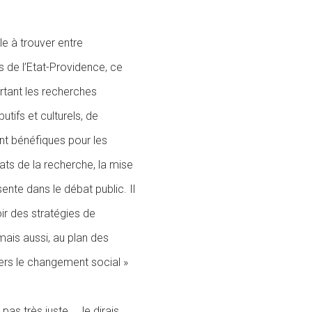
cile à trouver entre
es de l’Etat-Providence, ce
rtant les recherches
tifs et culturels, de
nt bénéfiques pour les
ats de la recherche, la mise
ente dans le débat public. Il
ir des stratégies de
ais aussi, au plan des
 vers le changement social »
pas très juste… Je dirais