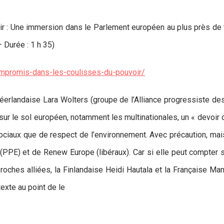
r : Une immersion dans le Parlement européen au plus près de t
– Durée : 1 h 35)
ompromis-dans-les-coulisses-du-pouvoir/
erlandaise Lara Wolters (groupe de l’Alliance progressiste des
sur le sol européen, notamment les multinationales, un « devoir d
 sociaux que de respect de l’environnement. Avec précaution, mais
 (PPE) et de Renew Europe (libéraux). Car si elle peut compter 
oches alliées, la Finlandaise Heidi Hautala et la Française Man
texte au point de le