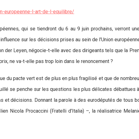
n-europeenne-l-art-de-l-equilibre/
opéennes, qui se tiendront du 6 au 9 juin prochains, verront u
e influence sur les décisions prises au sein de l’Union européenne
 der Leyen, négocie-t-elle avec des dirigeants tels que la Prem
 prix, ne va-t-elle pas trop loin dans le renoncement ?
ique du pacte vert est de plus en plus fragilisé et que de nomb
uillé se penche sur les questions les plus délicates débattues
ions et décisions. Donnant la parole à des eurodéputés de tous
alien Nicola Procaccini (Fratelli d’Italia) –, la réalisatrice Me