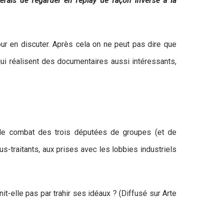
lerais de regarder en replay de façon inverse à la
ur en discuter. Après cela on ne peut pas dire que
 qui réalisent des documentaires aussi intéressants,
r le combat des trois députées de groupes (et de
ous-traitants, aux prises avec les lobbies industriels
it-elle pas par trahir ses idéaux ? (Diffusé sur Arte