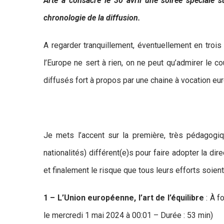
Arte a consacré le 30 avril une soirée spéciale s
chronologie de la diffusion.
A regarder tranquillement, éventuellement en troi
l’Europe ne sert à rien, on ne peut qu’admirer le c
diffusés fort à propos par une chaine à vocation eu
Je mets l’accent sur la première, très pédagogi
nationalités) différent(e)s pour faire adopter la dir
et finalement le risque que tous leurs efforts soien
1 – L’Union européenne, l’art de l’équilibre
: À f
le mercredi 1 mai 2024 à 00:01 – Durée : 53 min)