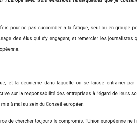
ur l’Europe avec trois émissions remarquables que je conseil
s fois pour ne pas succomber à la fatigue, seul ou en groupe po
ourage des élus qui s’y engagent, et remercier les journalistes
ropéenne.
que, et la deuxième dans laquelle on se laisse entraîner pa
ective sur la responsabilité des entreprises à l’égard de leurs s
t mis à mal au sein du Conseil européen.
orce de chercher toujours le compromis, l’Union européenne ne fin