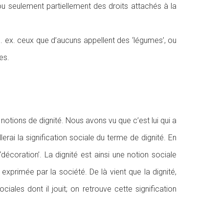
ou seulement partiellement des droits attachés à la
p. ex. ceux que d’aucuns appellent des ‘légumes’, ou
es.
otions de dignité. Nous avons vu que c’est lui qui a
erai la signification sociale du terme de dignité. En
‘décoration’. La dignité est ainsi une notion sociale
xprimée par la société. De là vient que la dignité,
ales dont il jouit; on retrouve cette signification