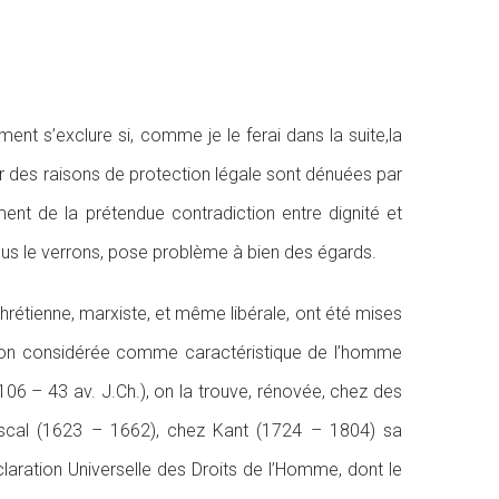
t s’exclure si, comme je le ferai dans la suite,la
ur des raisons de protection légale sont dénuées par
ent de la prétendue contradiction entre dignité et
nous le verrons, pose problème à bien des égards.
chrétienne, marxiste, et même libérale, ont été mises
nsion considérée comme caractéristique de l’homme
(106 – 43 av. J.Ch.), on la trouve, rénovée, chez des
scal (1623 – 1662), chez Kant (1724 – 1804) sa
laration Universelle des Droits de l’Homme, dont le