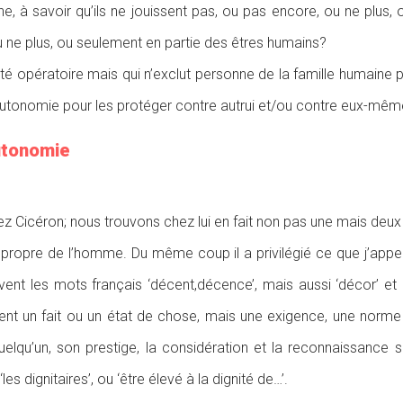
e, à savoir qu’ils ne jouissent pas, ou pas encore, ou ne plus, 
ou ne plus, ou seulement en partie des êtres humains?
ité opératoire mais qui n’exclut personne de la famille humaine 
’autonomie pour les protéger contre autrui et/ou contre eux-mêm
autonomie
Cicéron; nous trouvons chez lui en fait non pas une mais deux n
ur propre de l’homme. Du même coup il a privilégié ce que j’appell
rivent les mots français ‘décent,décence’, mais aussi ‘décor’ et 
nt un fait ou un état de chose, mais une exigence, une norme e
lqu’un, son prestige, la considération et la reconnaissance soci
dignitaires’, ou ‘être élevé à la dignité de…’.