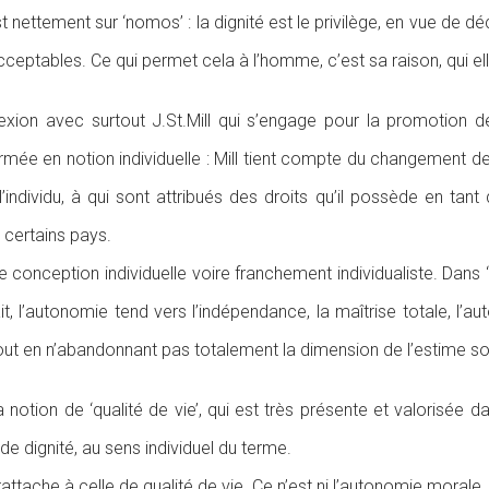
ettement sur ‘nomos’ : la dignité est le privilège, en vue de décide
eptables. Ce qui permet cela à l’homme, c’est sa raison, qui ell
flexion avec surtout J.St.Mill qui s’engage pour la promotion d
ormée en notion individuelle : Mill tient compte du changement de 
individu, à qui sont attribués des droits qu’il possède en tant
 certains pays.
e conception individuelle voire franchement individualiste. Dans ‘
, l’autonomie tend vers l’indépendance, la maîtrise totale, l’aut
out en n’abandonnant pas totalement la dimension de l’estime so
a notion de ‘qualité de vie’, qui est très présente et valorisée da
ignité, au sens individuel du terme.
tache à celle de qualité de vie. Ce n’est ni l’autonomie morale, 