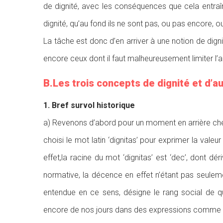
de dignité, avec les conséquences que cela entraîn
dignité, qu’au fond ils ne sont pas, ou pas encore, 
La tâche est donc d’en arriver à une notion de dign
encore ceux dont il faut malheureusement limiter l
B.Les trois concepts de dignité et d’
1. Bref survol historique
a) Revenons d’abord pour un moment en arrière chez 
choisi le mot latin ‘dignitas’ pour exprimer la vale
effet,la racine du mot ‘dignitas’ est ‘dec’, dont dé
normative, la décence en effet n’étant pas seuleme
entendue en ce sens, désigne le rang social de que
encore de nos jours dans des expressions comme ‘les 