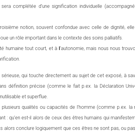
3), sera complétée d’une signification individuelle (accompa
 troisième notion, souvent confondue avec celle de dignité, e
ui joue un rôle important dans le contexte des soins palliatifs.
té humaine tout court, et à
l
‘autonomie, mais nous nous trouv
rification.
très sérieuse, qui touche directement au sujet de cet exposé, à
ans définition précise (comme le fait p.ex. la Déclaration Univ
utilisable et superflue.
 plusieurs qualités ou capacités de l’homme (comme p.ex. la r
t : qu’en est-il alors de ceux des êtres humains qui manifestem
pas alors conclure logiquement que ces êtres ne sont pas, ou pa