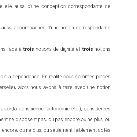
gnée elle aussi d’une conception correspondante de
lle aussi accompagnée d’une notion correspondante
ons face à
trois
notions de dignité et
trois
notions
 savoir la dépendance. En réalité nous sommes placés
erselle), alors nous avons à faire avec une notion
aison,la conscience,l’autonomie etc.), considérées
ent ne disposent pas, ou pas encore,ou ne plus, ou
s encore, ou ne plus, ou seulement faiblement dotés