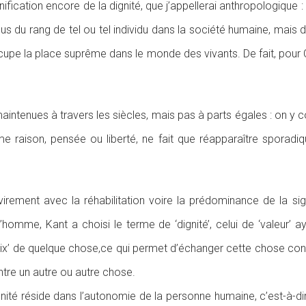
ication encore de la dignité, que j’appellerai anthropologique : 
n plus du rang de tel ou tel individu dans la société humaine, m
cupe la place suprême dans le monde des vivants. De fait, pour 
maintenues à travers les siècles, mais pas à parts égales : on y
mme raison, pensée ou liberté, ne fait que réapparaître spora
irement avec la réhabilitation voire la prédominance de la sig
’homme, Kant a choisi le terme de ‘dignité’, celui de ‘valeur
‘prix’ de quelque chose,ce qui permet d’échanger cette chose con
ntre un autre ou autre chose.
ité réside dans l’autonomie de la personne humaine, c’est-à-dire