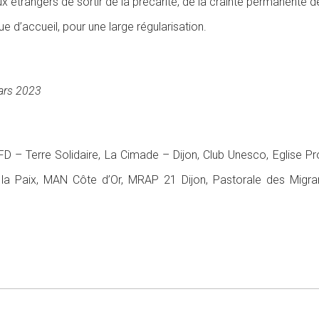
ux étrangers de
sortir de la précarité, de la crainte permanente de
ue d’accueil,
pour une large régularisation.
mars 2023
FD –
Terre
Solidaire,
La
Cimade
–
Dijon,
Club
Unesco,
Eglise
Pr
la Paix,
MAN Côte d’Or,
MRAP
21
Dijon,
Pastorale
des
Migra