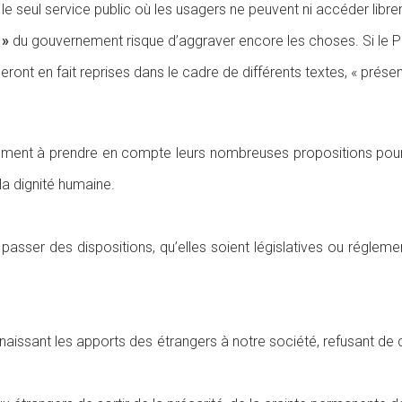
 le seul service public
où les usagers ne peuvent ni accéder lib
 »
du gouvernement
risque d’aggraver encore les choses. Si le P
seront
en fait reprises dans le cadre de différents textes, « prés
rnement à prendre en compte
leurs nombreuses propositions pour
la dignité humaine.
passer des dispositions,
qu’elles soient législatives ou réglemen
nnaissant les
apports des étrangers à notre société, refusant de 