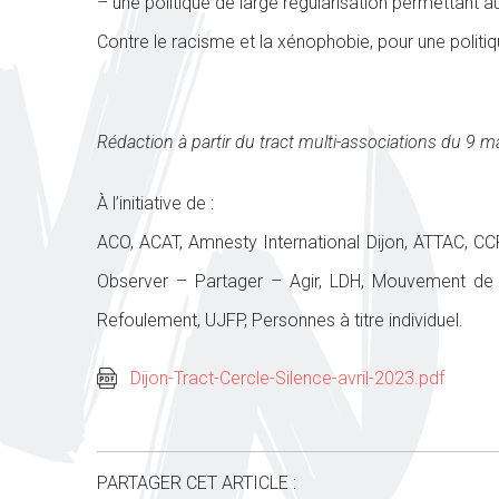
–
une politique de large régularisation
permettant a
Contre le racisme et la xénophobie, pour une politiq
Rédaction à partir du tract multi-associations du 9 
À l’initiative de :
ACO,
ACAT,
Amnesty
International
Dijon,
ATTAC,
CC
Observer – Partager – Agir,
LDH,
Mouvement de 
Refoulement, UJFP, Personnes à titre
individuel.
Dijon-Tract-Cercle-Silence-avril-2023.pdf
PARTAGER CET ARTICLE :