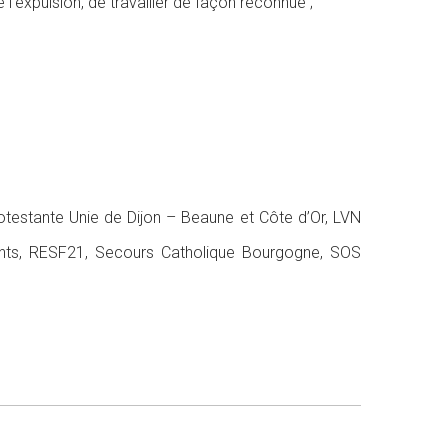
 l’expulsion, de travailler de
façon reconnue ;
otestante Unie de Dijon – Beaune et Côte d’Or, LVN
nts,
RESF21,
Secours
Catholique Bourgogne,
SOS