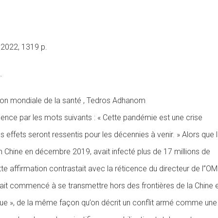
, 2022, 1319 p.
2
.
sation mondiale de la santé , Tedros Adhanom
ence par les mots suivants : « Cette pandémie est une crise
 effets seront ressentis pour les décennies à venir. » Alors que 
n Chine en décembre 2019, avait infecté plus de 17 millions de
e affirmation contrastait avec la réticence du directeur de l’’O
ait commencé à se transmettre hors des frontières de la Chine 
ique », de la même façon qu’on décrit un conflit armé comme une