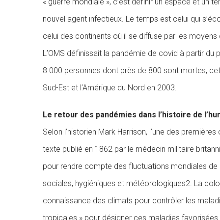
« guerre mondiale », c’est définir un espace et un te
nouvel agent infectieux. Le temps est celui qui s’éc
celui des continents où il se diffuse par les moyen
L’OMS définissait la pandémie de covid à partir du p
8 000 personnes dont près de 800 sont mortes, cette
Sud-Est et l’Amérique du Nord en 2003.
Le retour des pandémies dans l’histoire de l’hu
Selon l’historien Mark Harrison, l’une des première
texte publié en 1862 par le médecin militaire brita
pour rendre compte des fluctuations mondiales de
sociales, hygiéniques et météorologiques2. La colo
connaissance des climats pour contrôler les maladie
tropicales » pour désigner ces maladies favorisées 