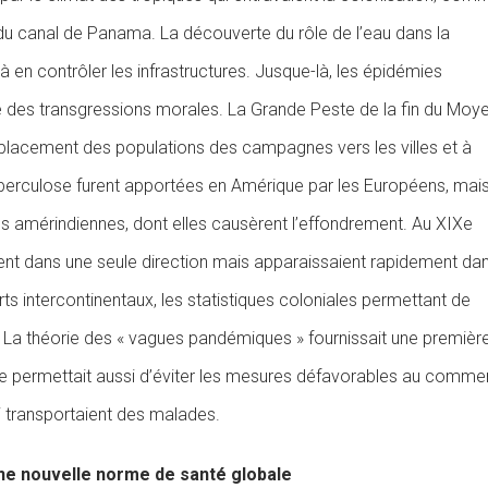
r du canal de Panama. La découverte du rôle de l’eau dans la
à en contrôler les infrastructures. Jusque-là, les épidémies
tre des transgressions morales. La Grande Peste de la fin du Moy
déplacement des populations des campagnes vers les villes et à
tuberculose furent apportées en Amérique par les Européens, mai
ons amérindiennes, dont elles causèrent l’effondrement. Au XIXe
ment dans une seule direction mais apparaissaient rapidement da
rts intercontinentaux, les statistiques coloniales permettant de
 La théorie des « vagues pandémiques » fournissait une premièr
le permettait aussi d’éviter les mesures défavorables au comme
transportaient des malades.
ne nouvelle norme de santé globale