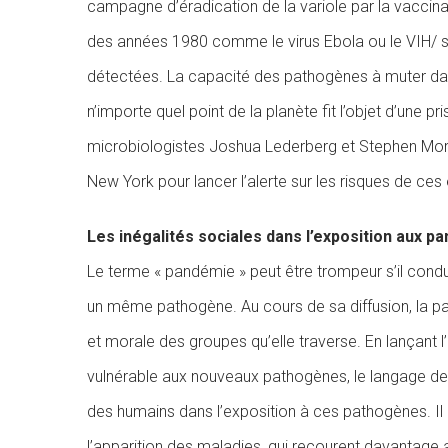
campagne d’éradication de la variole par la vaccina
des années 1980 comme le virus Ebola ou le VIH/ sid
détectées. La capacité des pathogènes à muter da
n’importe quel point de la planète fit l’objet d’une 
microbiologistes Joshua Lederberg et Stephen Mors
New York pour lancer l’alerte sur les risques de ce
Les inégalités sociales dans l’exposition aux p
Le terme « pandémie » peut être trompeur s’il con
un même pathogène. Au cours de sa diffusion, la pan
et morale des groupes qu’elle traverse. En lançan
vulnérable aux nouveaux pathogènes, le langage de 
des humains dans l’exposition à ces pathogènes. Il
l’apparition des maladies, qui recourent davantage