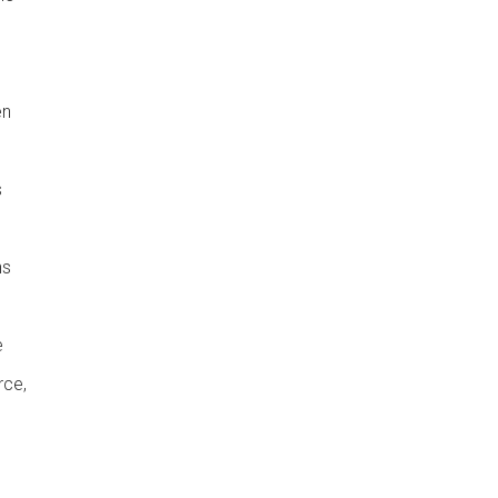
en
s
ns
e
rce,