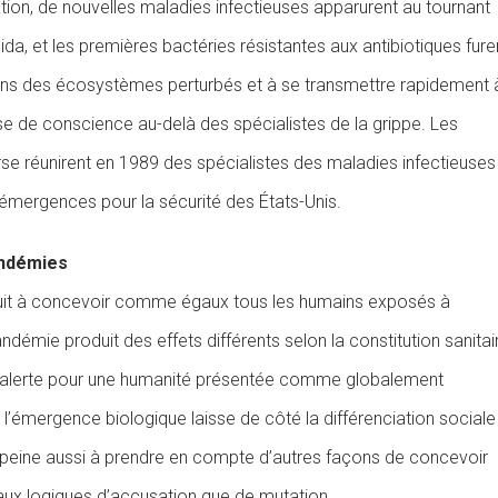
tion, de nouvelles maladies infectieuses apparurent au tournant
a, et les premières bactéries résistantes aux antibiotiques fure
ns des écosystèmes perturbés et à se transmettre rapidement 
prise de conscience au-delà des spécialistes de la grippe. Les
e réunirent en 1989 des spécialistes des maladies infectieuses
s émergences pour la sécurité des États-Unis.
andémies
duit à concevoir comme égaux tous les humains exposés à
démie produit des effets différents selon la constitution sanitai
t l’alerte pour une humanité présentée comme globalement
l’émergence biologique laisse de côté la différenciation sociale
 peine aussi à prendre en compte d’autres façons de concevoir
 aux logiques d’accusation que de mutation