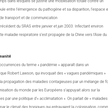
mps dans lesquels se justifie une mobilisation totale contre un
oule entre l’émergence du pathogène et sa disparition, l’espace 
s de transport et de communication
récédent du SRAS entre janvier et juin 2003. Infectant environ
 maladie respiratoire s’est propagée de la Chine vers l’Asie du
manité
s occurrences du terme « pandémie » apparaît dans un
nnique Robert Lawson, qui invoquait des « vagues pandémiques »
 la propagation des maladies contagieuses par un mélange de f
nisation du monde par les Européens s’appuyait alors sur la
s par une politique d’« acclimatation ». On parlait de « maladies
par le climat des tropiques qui entravaient la colonisation, com