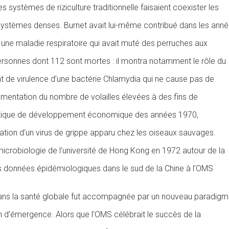
s systèmes de riziculture traditionnelle faisaient coexister les
ystèmes denses. Burnet avait lui-même contribué dans les ann
 une maladie respiratoire qui avait muté des perruches aux
personnes dont 112 sont mortes : il montra notamment le rôle du
nt de virulence d’une bactérie Chlamydia qui ne cause pas de
entation du nombre de volailles élevées à des fins de
litique de développement économique des années 1970,
ication d’un virus de grippe apparu chez les oiseaux sauvages.
crobiologie de l’université de Hong Kong en 1972 autour de la
es données épidémiologiques dans le sud de la Chine à l’OMS
te dans la santé globale fut accompagnée par un nouveau paradig
n d’émergence. Alors que l’OMS célébrait le succès de la