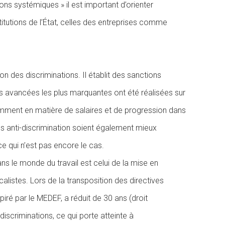
ions
systémiques
»
il
est
important
d’orienter
tutions de l’
É
tat, celles des entreprises comme
ion des discriminations. Il établit des sanctions
es avancées les plus marquantes ont été réalisées sur
mment en matière de salaires et de progression dans
ques anti-discrimination soient également mieux
e qui n’est pas encore le cas.
ns le monde du travail est celui de la mise en
alistes. Lors de la transposition des directives
spiré par le MEDEF,
a réduit de 30 ans (droit
discriminations,
ce
qui
porte
atteinte
à