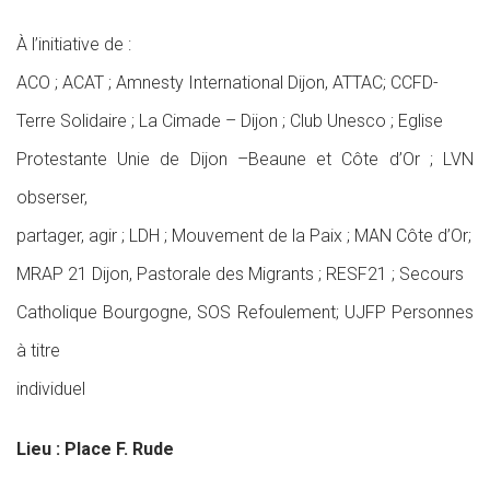
À l’initiative de :
ACO
;
ACAT
;
Amnesty
International
Dijon,
ATTAC;
CCFD-
Terre
Solidaire
;
La
Cimade
–
Dijon
;
Club
Unesco
;
Eglise
Protestante Unie de Dijon –Beaune et Côte d’Or ; LVN
obserser,
partager, agir
; LDH
;
Mouvement de la Paix
; MAN Côte d’Or;
MRAP
21
Dijon,
Pastorale
des
Migrants
;
RESF21
;
Secours
Catholique Bourgogne,
SOS Refoulement; UJFP Personnes
à titre
individuel
Lieu : Place F. Rude