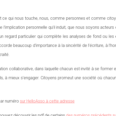
tout ce qui nous touche, nous, comme personnes et comme citoy
 l’implication personnelle qu’il induit, que nous soyons acteur
un regard particulier qui complète les analyses de fond ou les 
ccorde beaucoup d’importance à la sincérité de l’écriture, à l’h
raité.
ation collaborative, dans laquelle chacun est invité à se former e
els, à mieux s’engager. Citoyens promeut une société où chacun
 par numéro
sur HelloAsso à cette adresse
 pouvez découvrir les pdf de certains
des numéros précédents su