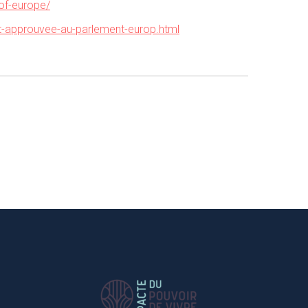
-of-europe/
nt-approuvee-au-parlement-europ.html