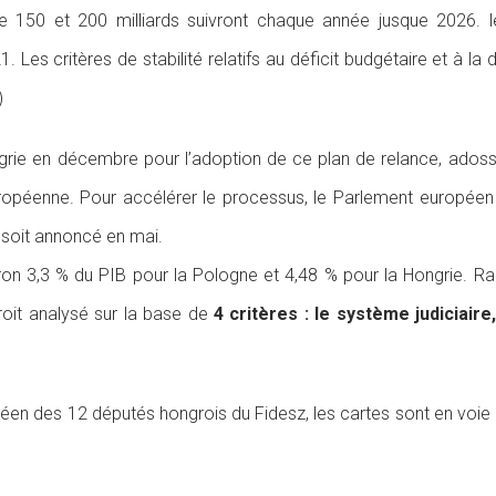
e 150 et 200 milliards suivront chaque année jusque 2026. le 
. Les critères de stabilité relatifs au déficit budgétaire et à la
)
rie en décembre pour l’adoption de ce plan de relance, adoss
ropéenne. Pour accélérer le processus, le Parlement europé
 soit annoncé en mai.
on 3,3 % du PIB pour la Pologne et 4,48 % pour la Hongrie. 
droit analysé sur la base de
4 critères : le système judiciaire
en des 12 députés hongrois du Fidesz, les cartes sont en voie d’