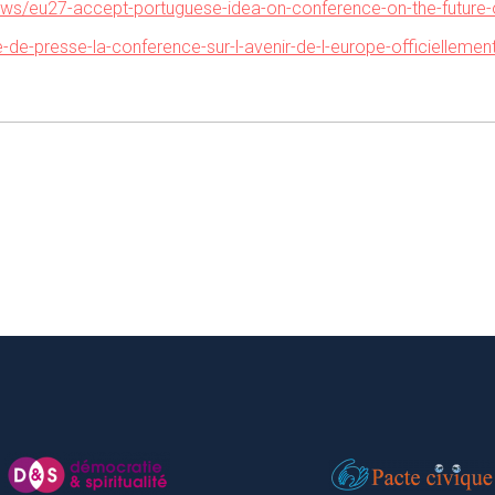
/news/eu27-accept-portuguese-idea-on-conference-on-the-future
-de-presse-la-conference-sur-l-avenir-de-l-europe-officielleme