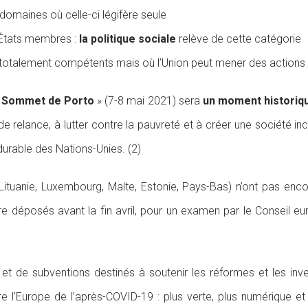
domaines où celle-ci légifère seule
 États membres :
la politique sociale
relève de cette catégorie
otalement compétents mais où l’Union peut mener des actions d
 Sommet de Porto
» (7-8 mai 2021) sera
un moment historiqu
e relance, à lutter contre la pauvreté et à créer une société incl
rable des Nations-Unies. (2)
 Lituanie, Luxembourg, Malte, Estonie, Pays-Bas) n’ont pas enc
re déposés avant la fin avril, pour un examen par le Conseil eu
et de subventions destinés à soutenir les réformes et les inves
re l’Europe de l’après-COVID-19 : plus verte, plus numérique et 