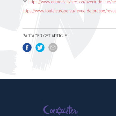
(6)
https://www.euractiv.fr/section/avenir-de-l-ue
https://www.touteleurope.eu/revue-de-presse/revue
PARTAGER CET ARTICLE :