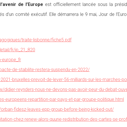
l’avenir de l’Europe
est officiellement lancée sous la présid
’un comité exécutif. Elle démarrera le 9 mai, Jour de l’Europ
gogiques/traite-lisbonne/fiche5.pdf
tail/fr/ip_21_820
n-europe_fr
pacte-de-stabilite-restera-suspendu-en-2022/
021-bruxelles-prevoit-de-lever-56-milliards-sur-les-marches-po
iew/didier-reynders-nous-ne-devons-pas-avoir-peur-du-debat-ouvert
es-europeens-repartition-par-pays-et-par-groupe-politique.html
s/orban-fidesz-leaves-epp-group-before-being-kicked-out/
gitation-chez-renew-alors-quune-redistribution-des-cartes-se-pr