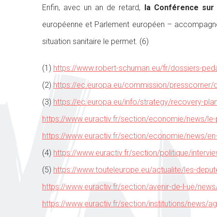
Enfin, avec un an de retard,
la Conférence sur 
européenne et Parlement européen – accompagnés d
situation sanitaire le permet. (6)
(1)
https://www.robert-schuman.eu/fr/dossiers-peda
(2)
https://ec.europa.eu/commission/presscorner/de
(3)
https://ec.europa.eu/info/strategy/recovery-pla
https://www.euractiv.fr/section/economie/news/le-
https://www.euractiv.fr/section/economie/news/en-2
(4)
https://www.euractiv.fr/section/politique/interv
(5)
https://www.touteleurope.eu/actualite/les-deput
https://www.euractiv.fr/section/avenir-de-l-ue/new
https://www.euractiv.fr/section/institutions/news/a