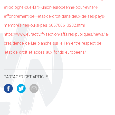
et-pologne-que-fait-l-union-europeenne-pour-eviter-l-
effondrement-de-l-etat-de-droit-dans-deux-de-ses-pays-
membres-rien-ou-si-peu_6057066_3232.html
https://www.euractiv.fr/section/affaires-publiques/news/la-
presidence-de-lue-planche-sur-le-lien-entre-respect-de-
letat-de-droit-et-acces-aux-fonds-europeens/
PARTAGER CET ARTICLE :