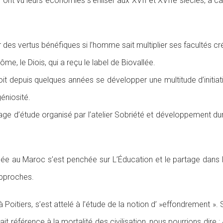
l ont vu leurs économies s’enliser aux XVII et XVIIè siècles, à ca
ir des vertus bénéfiques si l’homme sait multiplier ses facultés cr
me, le Diois, qui a reçu le label de Biovallée.
 voit depuis quelques années se développer une multitude d’initi
géniosité.
 d’étude organisé par l’atelier Sobriété et développement durab
lée au Maroc s’est penchée sur L’Éducation et le partage dans les
approches.
 à Poitiers, s’est attelé à l’étude de la notion d’ »effondrement
sait référence à la mortalité des civilisation, nous pourrions dire 