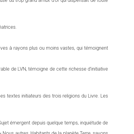
use du trop grand afflux d’or qui dispensait de toute
éatrices.
atives à rayons plus ou moins vastes, qui témoignent
le de LVN, témoigne de cette richesse d’initiative
 textes initiateurs des trois religions du Livre. Les
 ». Sujet émergent depuis quelque temps, inquiétude de
: « Nous autres, Habitants de la planète Terre, savons