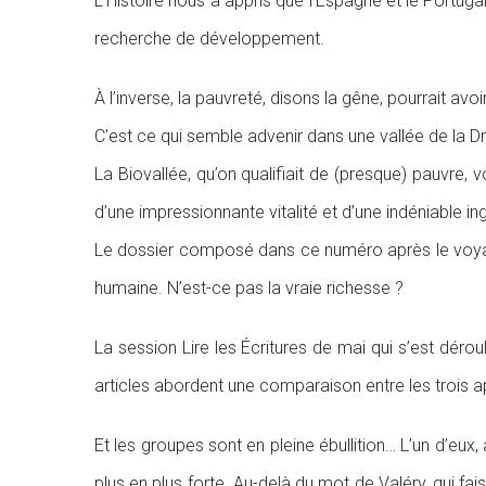
L’Histoire nous a appris que l’Espagne et le Portuga
recherche de développement.
À l’inverse, la pauvreté, disons la gêne, pourrait avo
C’est ce qui semble advenir dans une vallée de la Drô
La Biovallée, qu’on qualifiait de (presque) pauvre,
d’une impressionnante vitalité et d’une indéniable in
Le dossier composé dans ce numéro après le voyage
humaine. N’est-ce pas la vraie richesse ?
La session Lire les Écritures de mai qui s’est dérou
articles abordent une comparaison entre les trois 
Et les groupes sont en pleine ébullition… L’un d’eux,
plus en plus forte. Au-delà du mot de Valéry, qui fai