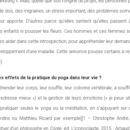
eting ». Mais, quelle que soit l’origine du projet, les personnes 
x de dos, des migraines, un stress important, des problèmes som
 apporte. D’autres parce qu’elles sentent qu’elles passent à
urs enfants ni pousser les fleurs. Ces hommes et ces femmes sou
es aider dans cette introspection, pour appréhender leur demande
éveloppement d’une maladie. Cette annonce pousse certains à rec
).
s effets de la pratique du yoga dans leur vie ?
ender leur corps, leur souffle, leur colonne vertébrale, à souff
redresse mieux ») et la gestion de leurs émotions (« je peux uti
pratiquer seules le yoga ou la méditation, en s’appuyant su
ardins ou Matthieu Ricard par exemple[[1 – Christophe André,
irituel d’un philosophe en Corée
, éd. L’iconoclaste, 2015 ; Arnaud