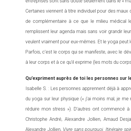
entreprises sont sans doute seulement dans le « mark
Certaines viennent à titre individuel pour des mau
de complémentaire à ce que le milieu médical leur
remplissent leur agenda mais sans voir grandir le
veulent vraiment pour eux-mêmes. Et le yoga peut l
Parfois, c’est le corps qui se manifeste, avec le d
à leur corps et à ce qu’il exprime (les mots du corps
Qu’expriment auprès de toi les personnes sur le
Isabelle S. : Les personnes apprennent déjà à appréh
du yoga sur leur physique (« j’ai moins mal, je me 
réduire mon stress »). D’autres ont commencé à 
Christophe André, Alexandre Jollien, Arnaud Desj
Alexandre Jollien,
Vivre sans pourquoi. Itinéraire sp