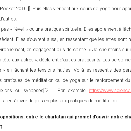
. Pocket 2010.]]. Puis elles viennent aux cours de yoga pour app
d’autres.
s « l’éveil » ou une pratique spirituelle. Elles apprennent à lâch
ent. Elles s’ouvrent aussi, en ressentant que les êtres sont reli
nvironnement, en dégageant plus de calme. « Je crie moins sur
a tête aux autres », déclarent d’autres pratiquants. Les personne
 » en lâchant les tensions inutiles. Voilà les ressentis des per
es pratiques de méditation ou de yoga sur le renforcement du 
nexions ou synapses[[2 – Par exemple
https://www.sciences
italier s’ouvre de plus en plus aux pratiques de méditation.
positions, entre le charlatan qui promet d’ouvrir notre c
 ?