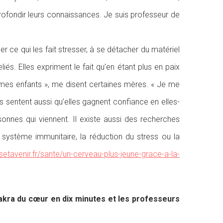
rofondir leurs connaissances. Je suis professeur de
er ce qui les fait stresser, à se détacher du matériel
és. Elles expriment le fait qu’en étant plus en paix
 mes enfants », me disent certaines mères. « Je me
s sentent aussi qu’elles gagnent confiance en elles-
sonnes qui viennent. Il existe aussi des recherches
système immunitaire, la réduction du stress ou la
etavenir.fr/sante/un-cerveau-plus-jeune-grace-a-la-
hakra du cœur en dix minutes et les professeurs