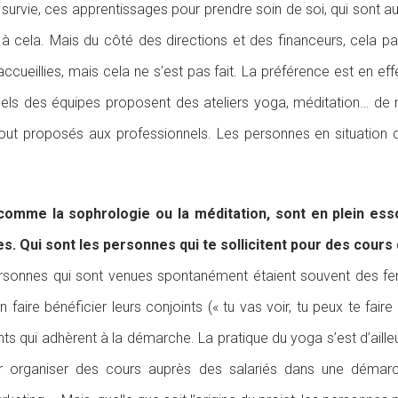
survie, ces apprentissages pour prendre soin de soi, qui sont au
t à cela. Mais du côté des directions et des financeurs, cela p
cueillies, mais cela ne s’est pas fait. La préférence est en eff
sonnels des équipes proposent des ateliers yoga, méditation… de
rtout proposés aux professionnels. Les personnes en situation de
 comme la sophrologie ou la méditation, sont en plein ess
ses. Qui sont les personnes qui te sollicitent pour des cours
personnes qui sont venues spontanément étaient souvent des fe
en faire bénéficier leurs conjoints (« tu vas voir, tu peux te fai
s qui adhèrent à la démarche. La pratique du yoga s’est d’aille
our organiser des cours auprès des salariés dans une démar