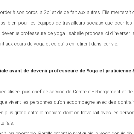
er à son corps, à Soi et de ce fait aux autres. Elle mériterait 
aussi bien pour les équipes de travailleurs sociaux que pour l
devenue professeure de yoga. Isabelle propose ici d’inverser le 
nt aux cours de yoga et ce qu’ils en retirent dans leur vie.
ociale avant de devenir professeure de Yoga et praticienne
 spécialisée, puis chef de service de Centre d’Hébergement et de 
 que vivent les personnes qu’on accompagne avec des contraintes
s en plus grand entre la manière dont on travaillait avec les person
u fais.
nait insupportable. Parallèlement je pratiquais le yoga depuis d