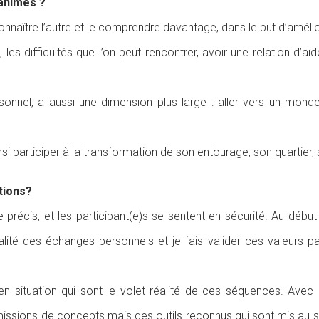
 animes ?
 connaître l’autre et le comprendre davantage, dans le but d’amélio
les difficultés que l’on peut rencontrer, avoir une relation d’ai
ersonnel, a aussi une dimension plus large : aller vers un mon
si participer à la transformation de son entourage, son quartier, 
tions?
précis, et les participant(e)s se sentent en sécurité. Au début d
dentialité des échanges personnels et je fais valider ces valeur
situation qui sont le volet réalité de ces séquences. Avec d
issions de concepts mais des outils reconnus qui sont mis au se