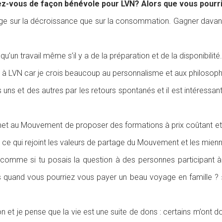
nez-vous de façon bénévole pour LVN? Alors que vous pourri
tage sur la décroissance que sur la consommation. Gagner davant
u’un travail même s’il y a de la préparation et de la disponibilité.
re à LVN car je crois beaucoup au personnalisme et aux philosop
ns et des autres par les retours spontanés et il est intéressant
met au Mouvement de proposer des formations à prix coûtant et d
ce qui rejoint les valeurs de partage du Mouvement et les mien
 comme si tu posais la question à des personnes participant 
s quand vous pourriez vous payer un beau voyage en famille ?
don et je pense que la vie est une suite de dons : certains m’ont 