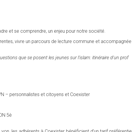
ndre et se comprendre, un enjeu pour notre société.
férentes, vivre un parcours de lecture commune et accompagnée
uestions que se posent les jeunes sur l’islam: itinéraire d’un prof
N – personnalistes et citoyens et Coexister
YON 5è
yon, les adhérents à Coexister bénéficient d’un tarif préférent