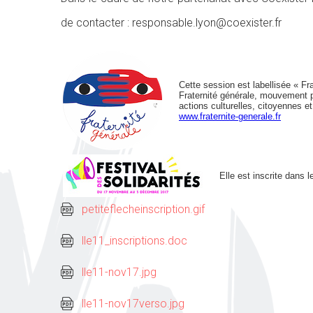
de contacter : responsable.lyon@coexister.fr
Cette session est labellisée « Fra
Fraternité générale, mouvement p
actions culturelles, citoyennes et
www.fraternite-generale.fr
Elle est inscrite dans 
petiteflecheinscription.gif
lle11_inscriptions.doc
lle11-nov17.jpg
lle11-nov17verso.jpg