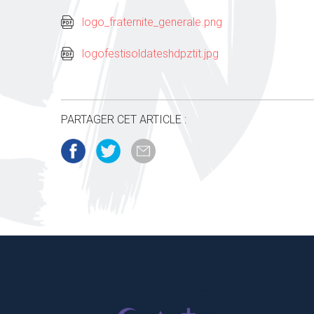
logo_fraternite_generale.png
logofestisoldateshdpztit.jpg
PARTAGER CET ARTICLE :