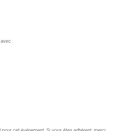
 avec :
iel pour cet événement. Si vous êtes adhérent, merci