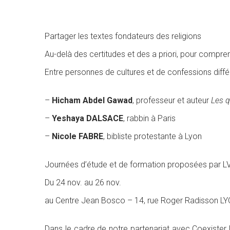
Partager les textes fondateurs des religions
Au-delà des certitudes et des a priori, pour compre
Entre personnes de cultures et de confessions dif
–
Hicham Abdel Gawad
, professeur et auteur
Les q
–
Yeshaya DALSACE
, rabbin à Paris
–
Nicole FABRE
, bibliste protestante à Lyon
Journées d’étude et de formation proposées par LV
Du 24 nov. au 26 nov.
au Centre Jean Bosco – 14, rue Roger Radisson L
Dans le cadre de notre partenariat avec Coexister L