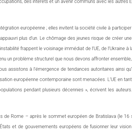
cupations, des intérêts et un avenir communs avec les autres E
tégration européenne ; elles invitent la société civile à partici
appauvri plus d’un. Le chômage des jeunes risque de créer une g
instabilité frappent le voisinage immédiat de l’UE, de l’Ukraine à 
venu un problème structurel que nous devons affronter ensemble,
 assistons à l’émergence de tendances autoritaires ainsi qu
lisation européenne contemporaine sont menacées. L’UE en tant qu
 populations pendant plusieurs décennies », écrivent les auteur
ités de Rome – après le sommet européen de Bratislava (le 16 
États et de gouvernements européens de fusionner leur vision a