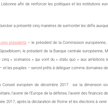
isbonne afin de renforcer les politiques et les institutions eu
e Juncker a présenté cinq manières de surmonter les défis auxque
 cinq présidents
– le président de la Commission européenne, J
Dijsselbloem, le président de la Banque centrale européenne, M
te cinq « scénarios » qui vont du « statu quo » aux ambitions l
s – et les peuples – seront prêts à déléguer comme domaines de 
u Conseil européen de décembre 2017 : sur la dimension socia
re, l’avenir de l’Europe de la défense, l’avenir des finances de 
nnée 2017, après la déclaration de Rome et les élections à venir 