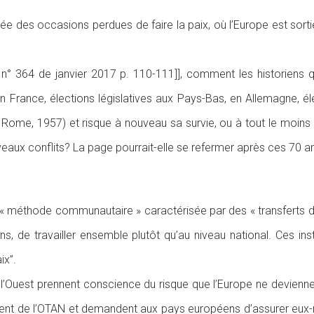
née des occasions perdues de faire la paix, où l’Europe est sort
n° 364 de janvier 2017 p. 110-111]], comment les historiens qu
s en France, élections législatives aux Pays-Bas, en Allemagne,
e Rome, 1957) et risque à nouveau sa survie, ou à tout le moins d
veaux conflits? La page pourrait-elle se refermer après ces 70 an
a « méthode communautaire » caractérisée par des « transferts d
s, de travailler ensemble plutôt qu’au niveau national. Ces inst
ix”.
l’Ouest prennent conscience du risque que l’Europe ne devienne «
tirent de l’OTAN et demandent aux pays européens d’assurer eux