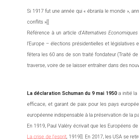
Si 1917 fut une année qui « ébranla le monde », an
conflits »[[
Référence à un article d’
Alternatives Economiques
l’Europe – élections présidentielles et législative
fêtera les 60 ans de son traité fondateur (Traité d
traverse, voire de se laisser entraîner dans des nou
La déclaration Schuman du 9 mai 1950
a initié l
efficace, et garant de paix pour les pays européen
européenne indispensable à la préservation de la pa
En 1919, Paul Valéry écrivait que les Européens de 
La crise de l’esprit
, 1919]]. En 2017, les USA se re