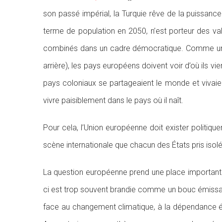
son passé impérial, la Turquie rêve de la puissan
terme de population en 2050, n’est porteur des val
combinés dans un cadre démocratique. Comme un gr
arrière), les pays européens doivent voir d’où ils vi
pays coloniaux se partageaient le monde et vivaie
vivre paisiblement dans le pays où il naît.
Pour cela, l’Union européenne doit exister politique
scène internationale que chacun des États pris isol
La question européenne prend une place importante
ci est trop souvent brandie comme un bouc émissai
face au changement climatique, à la dépendance éne