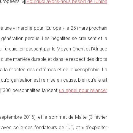
uropéens. »[[
Pourquoi avons-nous besoin de l’Union
per à une « marche pour l’Europe » le 25 mars prochain
énération perdue. Les inégalités se creusent et la
la Turquie, en passant par le Moyen-Orient et l’Afrique
 d’une manière durable et dans le respect des droits
’à la montée des extrêmes et de la xénophobie. La
’organisation est remise en cause, bien qu’elle ait
s.[[300 personnalités lancent
un appel pour relancer
septembre 2016), et le sommet de Malte (3 février
vec celle des fondateurs de l’UE, et « d’exploiter