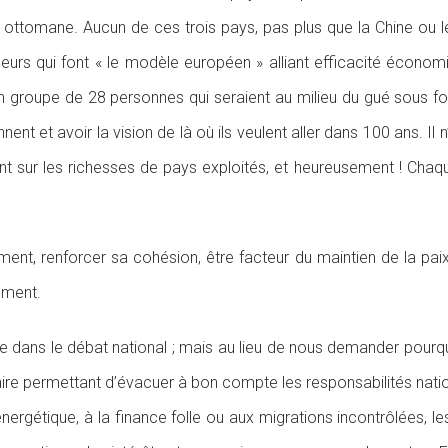
ce ottomane. Aucun de ces trois pays, pas plus que la Chine ou
eurs qui font « le modèle européen » alliant efficacité économ
oupe de 28 personnes qui seraient au milieu du gué sous fort
ennent et avoir la vision de là où ils veulent aller dans 100 ans. I
nt sur les richesses de pays exploités, et heureusement ! Ch
ment, renforcer sa cohésion, être facteur du maintien de la paix
ément.
 dans le débat national ; mais au lieu de nous demander pourqu
re permettant d’évacuer à bon compte les responsabilités natio
rgétique, à la finance folle ou aux migrations incontrôlées, les