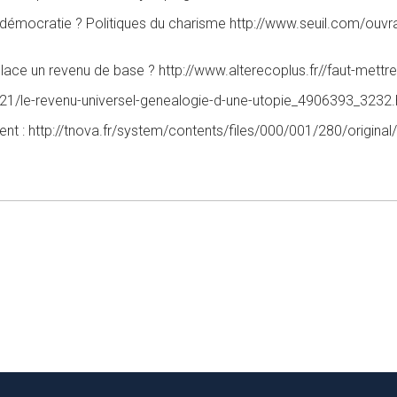
 démocratie ? Politiques du charisme http://www.seuil.com/ouvr
en place un revenu de base ? http://www.alterecoplus.fr//faut-me
/21/le-revenu-universel-genealogie-d-une-utopie_4906393_3232.
ent : http://tnova.fr/system/contents/files/000/001/280/origi