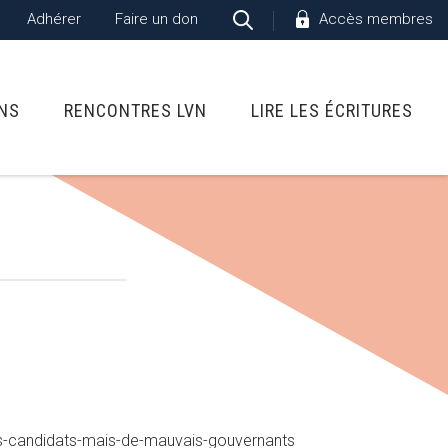
Adhérer
Faire un don
Accès membres
ONS
RENCONTRES LVN
LIRE LES ÉCRITURES
ns-candidats-mais-de-mauvais-gouvernants