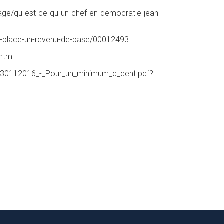
age/qu-est-ce-qu-un-chef-en-democratie-jean-
ttre-place-un-revenu-de-base/00012493
html
nal/30112016_-_Pour_un_minimum_d_cent.pdf?