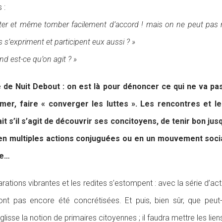
 :
cuter et même tomber facilement d’accord ! mais on ne peut pas
s s’expriment et participent eux aussi ? »
nd est-ce qu’on agit ? »
e de Nuit Debout : on est là pour dénoncer ce qui ne va pa
mer, faire « converger les luttes ». Les rencontres et l
t s’il s’agit de découvrir ses concitoyens, de tenir bon jusqu
en multiples actions conjuguées ou en un mouvement social a
ie…
ations vibrantes et les redites s’estompent : avec la série d’acti
t pas encore été concrétisées. Et puis, bien sûr, que peut-on 
isse la notion de primaires citoyennes ; il faudra mettre les liens