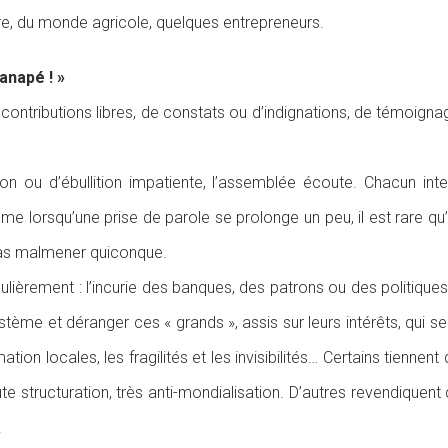
ture, du monde agricole, quelques entrepreneurs.
anapé ! »
ontributions libres, de constats ou d’indignations, de témoignage
on ou d’ébullition impatiente, l’assemblée écoute. Chacun int
e lorsqu’une prise de parole se prolonge un peu, il est rare q
 pas malmener quiconque.
gulièrement : l’incurie des banques, des patrons ou des politique
ystème et déranger ces « grands », assis sur leurs intérêts, qui 
tion locales, les fragilités et les invisibilités… Certains tiennen
te structuration, très anti-mondialisation. D’autres revendiquent
.