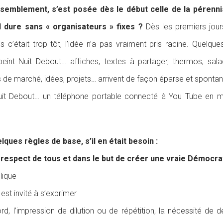
rassemblement, s’est posée dès le début celle de la pére
l dure sans « organisateurs » fixes ?
Dès les premiers jour
 c’était trop tôt, l’idée n’a pas vraiment pris racine. Quelque
int Nuit Debout… affiches, textes à partager, thermos, salad
 de marché, idées, projets… arrivent de façon éparse et spontané
Nuit Debout… un téléphone portable connecté à You Tube en m
ques règles de base, s’il en était besoin :
respect de tous et dans le but de créer une vraie Démocra
plique
est invité à s’exprimer
rd, l’impression de dilution ou de répétition, la nécessité de