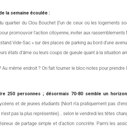
de la semaine écoulée :
 du quartier du Clou Bouchet (l’un de ceux où les logements so
 pour promouvoir l’action citoyenne, inviter aux rassemblements N
stand Vide-Sac » sur des places de parking au bord d’une avenue
 leurs états d’âme ou leurs coups de gueule quant à la situation 
 ? Au même endroit ? On fait tourner le bloc-notes pour prendre
dre 250 personnes ; désormais 70-80 semble un horizon
lycéens et de jeunes étudiants (Niort n’a pratiquement pas d’en
n’est pas la plus représentée)… selon le vendredi les têtes chan
 désireux de partage simple et d’action concrète. Parmi les assi