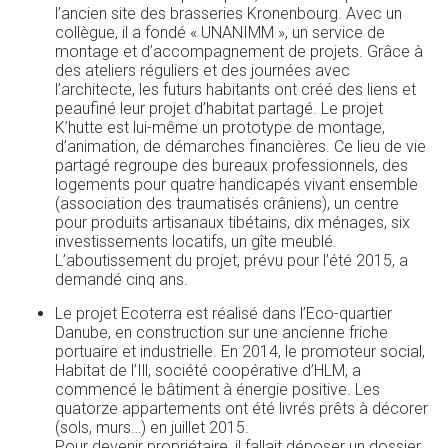
l’ancien site des brasseries Kronenbourg. Avec un
collègue, il a fondé « UNANIMM », un service de
montage et d’accompagnement de projets. Grâce à
des ateliers réguliers et des journées avec
l’architecte, les futurs habitants ont créé des liens et
peaufiné leur projet d’habitat partagé. Le projet
K’hutte est lui-même un prototype de montage,
d’animation, de démarches financières. Ce lieu de vie
partagé regroupe des bureaux professionnels, des
logements pour quatre handicapés vivant ensemble
(association des traumatisés crâniens), un centre
pour produits artisanaux tibétains, dix ménages, six
investissements locatifs, un gîte meublé.
L’aboutissement du projet, prévu pour l’été 2015, a
demandé cinq ans.
Le projet Ecoterra est réalisé dans l’Eco-quartier
Danube, en construction sur une ancienne friche
portuaire et industrielle. En 2014, le promoteur social,
Habitat de l’Ill, société coopérative d’HLM, a
commencé le bâtiment à énergie positive. Les
quatorze appartements ont été livrés prêts à décorer
(sols, murs…) en juillet 2015.
Pour devenir propriétaire, il fallait déposer un dossier