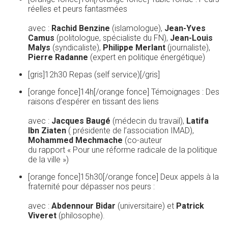
réelles et peurs fantasmées
avec :
Rachid Benzine
(islamologue),
Jean-Yves
Camus
(politologue, spécialiste du FN),
Jean-Louis
Malys
(syndicaliste),
Philippe Merlant
(journaliste),
Pierre Radanne
(expert en politique énergétique)
[gris]12h30 Repas (self service)[/gris]
[orange fonce]14h[/orange fonce] Témoignages : Des
raisons d’espérer en tissant des liens
avec :
Jacques Baugé
(médecin du travail),
Latifa
Ibn Ziaten
( présidente de l’association IMAD),
Mohammed Mechmache
(co-auteur
du rapport « Pour une réforme radicale de la politique
de la ville »)
[orange fonce]15h30[/orange fonce] Deux appels à la
fraternité pour dépasser nos peurs :
avec :
Abdennour Bidar
(universitaire) et
Patrick
Viveret
(philosophe).