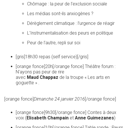
Chômage : la peur de l’exclusion sociale
Les médias sont-ils anxiogènes ?
Dérèglement climatique : l’urgence de réagir
L’Instrumentalisation des peurs en politique
Peur de l’autre, repli sur soi
[gris]18h30 repas (self service)[/gris]
[orange fonce]20h[/orange fonce] Théâtre forum :
N’ayons pas peur de rire
avec
Maud Chappaz
de la troupe « Les arts en
goguette » .
[orange fonce]
Dimanche 24 janvier 2016
[/orange fonce]
[orange fonce]9h30[/orange fonce] Contes à deux
voix (
Elisabeth Champain
et
Anne Guimezanes
)
[orange fonce]10h[/orange fonce] Table ronde : Peurs