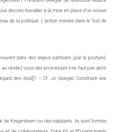
Kingersheim, Président délégué de Mulhouse Alsace
us devons travailler à la mise en place d’un nouvel
eau de la politique. L’action menée dans le Sud de
 souvent dans des enjeux partisans (par la posture),
nt au rendez-vous des promesses il ne faut pas alors
’égard des élus[[1 – Cf. Jo Spiegel, Construire une
lité de Kingersheim ou des habitants. Ils sont formés
us et de collaborateurs. Entre 60 et 80 participants