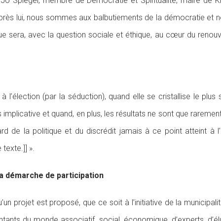
 Jo Spiegel, membre de Démocratie et Spiritualité, maire de 
après lui, nous sommes aux balbutiements de la démocratie et no
e sera, avec la question sociale et éthique, au cœur du renouv
’élection (par la séduction), quand elle se cristallise le plus
 implicative et quand, en plus, les résultats ne sont que rareme
 de la politique et du discrédit jamais à ce point atteint à l
texte.]] ».
 la démarche de participation
’un projet est proposé, que ce soit à l’initiative de la municipa
entants du monde associatif, social, économique, d’experts, d’él