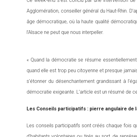
Ce week-end s’est conclu par une intervention de
Agglomération, conseiller général du Haut-Rhin. D’
âge démocratique, où la haute qualité démocratiqu
l’Alsace ne peut que nous interpeller.
« Quand la démocratie se résume essentiellement à l
quand elle est trop peu citoyenne et presque jamais
s’étonner du désenchantement grandissant à l’égard
démocratie exigeante. L’article est un résumé de ce 
Les Conseils participatifs : pierre angulaire de
Les conseils participatifs sont créés chaque fois qu
d’habitants volontaires ou tirés au sort, de représ