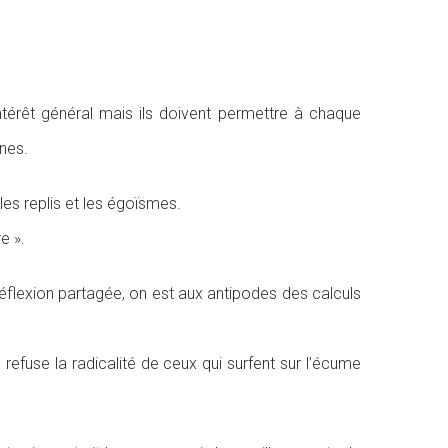
ntérêt général mais ils doivent permettre à chaque
nnes.
 les replis et les égoïsmes.
e ».
 réflexion partagée, on est aux antipodes des calculs
refuse la radicalité de ceux qui surfent sur l’écume