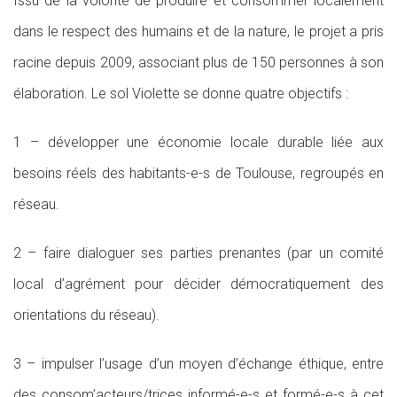
Issu de la volonté de produire et consommer localement
dans le respect des humains et de la nature, le projet a pris
racine depuis 2009, associant plus de 150 personnes à son
élaboration. Le sol Violette se donne quatre objectifs :
1 – développer une économie locale durable liée aux
besoins réels des habitants-e-s de Toulouse, regroupés en
réseau.
2 – faire dialoguer ses parties prenantes (par un comité
local d’agrément pour décider démocratiquement des
orientations du réseau).
3 – impulser l’usage d’un moyen d’échange éthique, entre
des consom’acteurs/trices informé-e-s et formé-e-s à cet