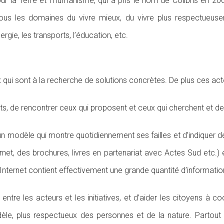
ur la Terre et l’Humanisme, qui a pris le nom de Colibris en 2008
ous les domaines du vivre mieux, du vivre plus respectueus
énergie, les transports, l’éducation, etc.
 qui sont à la recherche de solutions concrètes. De plus ces ac
s, de rencontrer ceux qui proposent et ceux qui cherchent et de 
d’un modèle qui montre quotidiennement ses failles et d’indiquer
rnet, des brochures, livres en partenariat avec Actes Sud etc.) 
e Internet contient effectivement une grande quantité d’informatio
ntre les acteurs et les initiatives, et d’aider les citoyens à 
dèle, plus respectueux des personnes et de la nature. Partout où