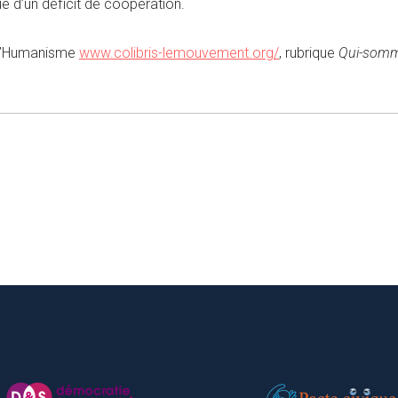
e d’un déficit de coopération.
t l’Humanisme
www.colibris-lemouvement.org/
, rubrique
Qui-som