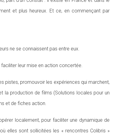
, part d’un constat : il existe en France et dans le
ement et plus heureux. Et ce, en commençant par
teurs ne se connaissent pas entre eux.
faciliter leur mise en action concertée.
 des pistes, promouvoir les expériences qui marchent,
et la production de films (Solutions locales pour un
ns et de fiches action.
coopérer localement, pour faciliter une dynamique de
 elles sont sollicitées les « rencontres Colibris »