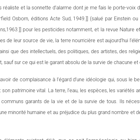
ins réaliste et la sonnette d’alarme dont je me fais le porte-voix
rfield Osborn, éditions Acte Sud, 1949.]] (salué par Einstein 
ions,1963.]] pour les pesticides notamment, et la revue Nature 
hes de leur source de vie, la terre nourricière est aujourd’hui l’
nsi que des intellectuels, des politiques, des artistes, des rel
t, sauf sur ce qui est le garant absolu de la survie de chacune
voir de complaisance à l’égard d’une idéologie qui, sous le 
nt son patrimoine vital. La terre, l’eau, les espèces, les variét
 communs garants de la vie et de la survie de tous. Ils nécessi
 d’une minorité humaine et au préjudice du plus grand nombre et de