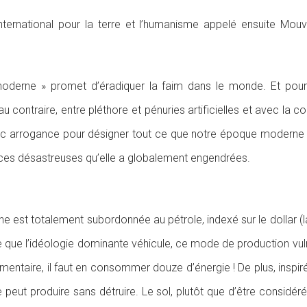
ernational pour la terre et l’humanisme appelé ensuite Mouv
« moderne » promet d’éradiquer la faim dans le monde. Et pou
au contraire, entre pléthore et pénuries artificielles et avec la c
c arrogance pour désigner tout ce que notre époque moderne es
ces désastreuses qu’elle a globalement engendrées.
rne est totalement subordonnée au pétrole, indexé sur le dollar (
ce que l’idéologie dominante véhicule, ce mode de production vul
 alimentaire, il faut en consommer douze d’énergie ! De plus, insp
ne peut produire sans détruire. Le sol, plutôt que d’être consid