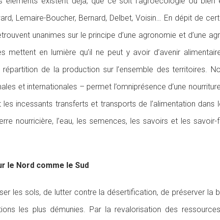
s éléments existent déjà, que ce soit l’agroécologie ou bi
oward, Lemaire-Boucher, Bernard, Delbet, Voisin… En dépit de ce
 retrouvent unanimes sur le principe d’une agronomie et d’une agr
 mettent en lumière qu’il ne peut y avoir d’avenir alimentair
la répartition de la production sur l’ensemble des territoires.
onales et internationales – permet l’omniprésence d’une nourritu
t les incessants transferts et transports de l’alimentation dans 
terre nourricière, l’eau, les semences, les savoirs et les savo
our le Nord comme le Sud
er les sols, de lutter contre la désertification, de préserver la bi
ons les plus démunies. Par la revalorisation des ressources n