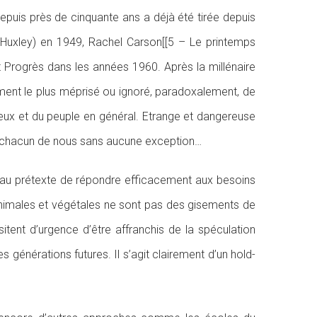
 depuis près de cinquante ans a déjà été tirée depuis
ou Huxley) en 1949, Rachel Carson[[5 – Le printemps
et Progrès dans les années 1960. Après la millénaire
élément le plus méprisé ou ignoré, paradoxalement, de
igieux et du peuple en général. Etrange et dangereuse
 et chacun de nous sans aucune exception…
beau prétexte de répondre efficacement aux besoins
és animales et végétales ne sont pas des gisements de
tent d’urgence d’être affranchis de la spéculation
s générations futures. Il s’agit clairement d’un hold-