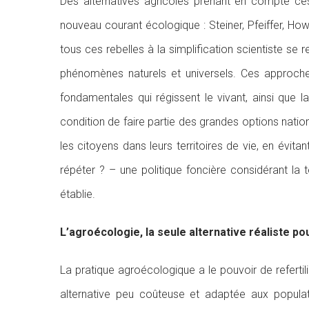
Des alternatives agricoles prenant en compte ce
nouveau courant écologique : Steiner, Pfeiffer, H
tous ces rebelles à la simplification scientiste se
phénomènes naturels et universels. Ces approches
fondamentales qui régissent le vivant, ainsi que 
condition de faire partie des grandes options nati
les citoyens dans leurs territoires de vie, en évitan
répéter ? – une politique foncière considérant la 
établie.
L’agroécologie, la seule alternative réaliste p
La pratique agroécologique a le pouvoir de refertilis
alternative peu coûteuse et adaptée aux populati