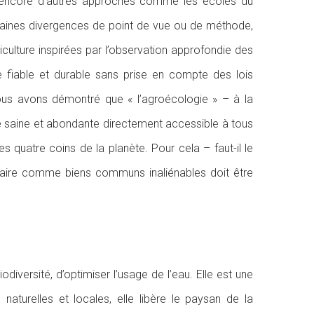
en encore d’autres approches comme les écoles du
rtaines divergences de point de vue ou de méthode,
iculture inspirées par l’observation approfondie des
e fiable et durable sans prise en compte des lois
 Nous avons démontré que « l’agroécologie » – à la
re saine et abondante directement accessible à tous
les quatre coins de la planète. Pour cela – faut-il le
ir-faire comme biens communs inaliénables doit être
odiversité, d’optimiser l’usage de l’eau. Elle est une
aturelles et locales, elle libère le paysan de la