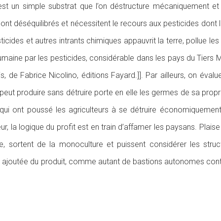
, est un simple substrat que l’on déstructure mécaniquement et
ont déséquilibrés et nécessitent le recours aux pesticides dont l
cides et autres intrants chimiques appauvrit la terre, pollue les
humaine par les pesticides, considérable dans les pays du Tiers 
s, de Fabrice Nicolino, éditions Fayard.]]. Par ailleurs, on éval
eut produire sans détruire porte en elle les germes de sa propre
, qui ont poussé les agriculteurs à se détruire économiquement
ur, la logique du profit est en train d’affamer les paysans. Plais
e, sortent de la monoculture et puissent considérer les stru
eur ajoutée du produit, comme autant de bastions autonomes contr