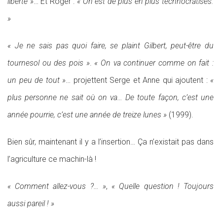
liberté »
… Et Roger :
« On est de plus en plus technocratisés.
»
« Je ne sais pas quoi faire, se plaint Gilbert, peut-être du
tournesol ou des pois »
.
« On va continuer comme on fait :
un peu de tout »
… projettent Serge et Anne qui ajoutent :
«
plus personne ne sait où on va… De toute façon, c’est une
année pourrie, c’est une année de treize lunes »
(1999).
Bien sûr, maintenant il y a l’insertion… Ça n’existait pas dans
l’agriculture ce machin-là !
« Comment allez-vous ?… »
,
« Quelle question ! Toujours
aussi pareil ! »